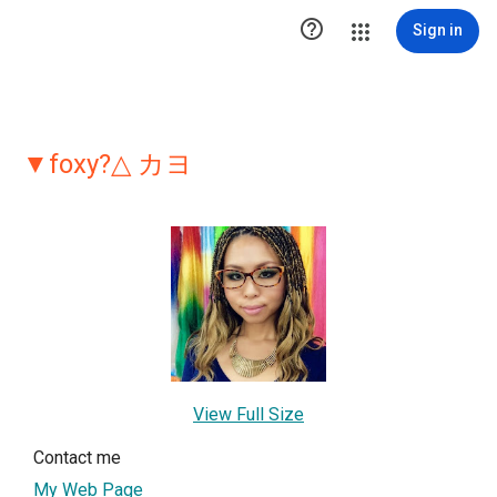

Sign in
▼foxy?△ カヨ
View Full Size
Contact me
My Web Page