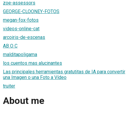
zoe-assessors
GEORGE-CLOONEY-FOTOS
megan-fox-fotos
videos-online-cat
arcoiris-de-escenas
AB O C
malditapoligama
los cuentos mas alucinantes
Las principales herramientas gratutitas de IA para convertir
una Imagen o una Foto a Vídeo
truiter
About me