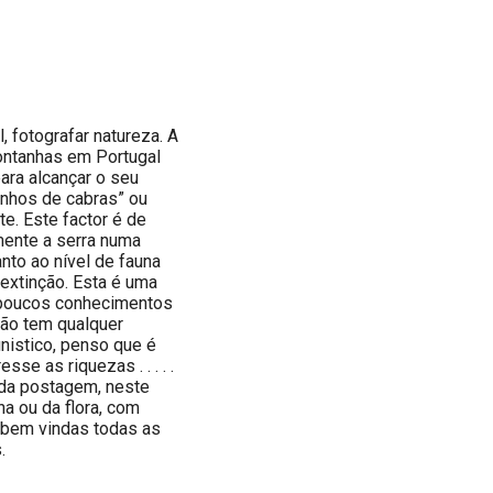
 fotografar natureza. A
ontanhas em Portugal
ara alcançar o seu
minhos de cabras” ou
e. Este factor é de
mente a serra numa
to ao nível de fauna
 extinção. Esta é uma
 poucos conhecimentos
não tem qualquer
unistico, penso que é
se as riquezas . . . . .
Cada postagem, neste
a ou da flora, com
 bem vindas todas as
.