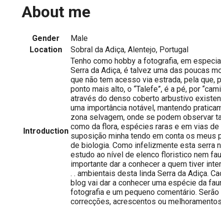
About me
Gender
Male
Location
Sobral da Adiça, Alentejo, Portugal
Tenho como hobby a fotografia, em especial,
Serra da Adiça, é talvez uma das poucas m
que não tem acesso via estrada, pela que, p
ponto mais alto, o “Talefe”, é a pé, por “ca
através do denso coberto arbustivo existent
uma importância notável, mantendo pratica
zona selvagem, onde se podem observar tan
como da flora, espécies raras e em vias de
Introduction
suposição minha tendo em conta os meus
de biologia. Como infelizmente esta serra 
estudo ao nível de elenco floristico nem fa
importante dar a conhecer a quem tiver interes
. . ambientais desta linda Serra da Adiça. 
blog vai dar a conhecer uma espécie da faun
fotografia e um pequeno comentário. Serão
correcções, acrescentos ou melhoramentos