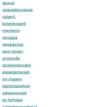
laussel
sinaisdarevolucao
caliam5
belendroguett
merchemv
raycuaza
nanukdesign
paco-bayarri
prisonville
uncieloimposible
enpandemonium
my-imagery
leprechaunshole
xxkeepoxygen
as-formigas
campdemorvedrenet