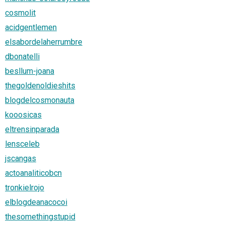
cosmolit
acidgentlemen
elsabordelaherrumbre
dbonatelli
besllum-joana
thegoldenoldieshits
blogdelcosmonauta
kooosicas
eltrensinparada
lensceleb
jscangas
actoanaliticobcn
tronkielrojo
elblogdeanacocoi
thesomethingstupid