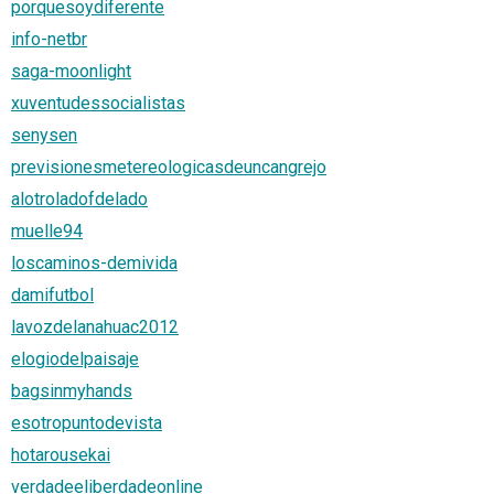
porquesoydiferente
info-netbr
saga-moonlight
xuventudessocialistas
senysen
previsionesmetereologicasdeuncangrejo
alotroladofdelado
muelle94
loscaminos-demivida
damifutbol
lavozdelanahuac2012
elogiodelpaisaje
bagsinmyhands
esotropuntodevista
hotarousekai
verdadeeliberdadeonline