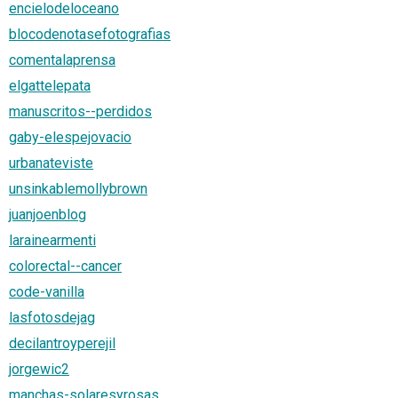
encielodeloceano
blocodenotasefotografias
comentalaprensa
elgattelepata
manuscritos--perdidos
gaby-elespejovacio
urbanateviste
unsinkablemollybrown
juanjoenblog
larainearmenti
colorectal--cancer
code-vanilla
lasfotosdejag
decilantroyperejil
jorgewic2
manchas-solaresyrosas