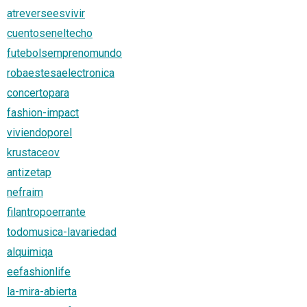
atreverseesvivir
cuentoseneltecho
futebolsemprenomundo
robaestesaelectronica
concertopara
fashion-impact
viviendoporel
krustaceov
antizetap
nefraim
filantropoerrante
todomusica-lavariedad
alquimiqa
eefashionlife
la-mira-abierta