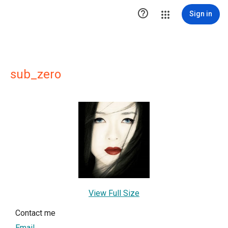

Sign in
sub_zero
View Full Size
Contact me
Email