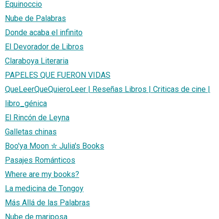
Equinoccio
Nube de Palabras
Donde acaba el infinito
El Devorador de Libros
Claraboya Literaria
PAPELES QUE FUERON VIDAS
QueLeerQueQuieroLeer | Reseñas Libros | Criticas de cine |
libro_génica
El Rincón de Leyna
Galletas chinas
Boo'ya Moon ✮ Julia's Books
Pasajes Románticos
Where are my books?
La medicina de Tongoy
Más Allá de las Palabras
Nube de mariposa