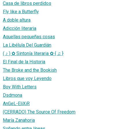
Casa de libros perdidos
Fly like a Butterfly
A doble altura
Adicción literaria
Aquellas pequeñas cosas
La Libélula Del Guardián
( ♪ ) ✿ Sintonía literaria ✿ { ♫ }
El Final de la Historia
The Broke and the Bookish
Libros que voy Leyendo
Boy With Letters
Dsdmona
AnGeL-EliXiR
(CERRADO) The Source Of Freedom
María Zanahoria
Soñando entre líneas