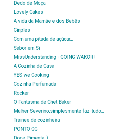
Dedo de Moça
Lovely Cakes
A vida da Mamãe e dos Bebês
Cinples
Com uma pitada de açúcar...
Sabor em Si
MissUnderstanding - GOING WAKO!!!
A Cozinha de Casa
YES we Cooking
Cozinha Perfumada
Rocker
O Fantasma de Chet Baker
Mulher Severino,simplesmente faz-tudo...
Trainee de cozinheira
PONTO GG
Doce Pimenta ;)