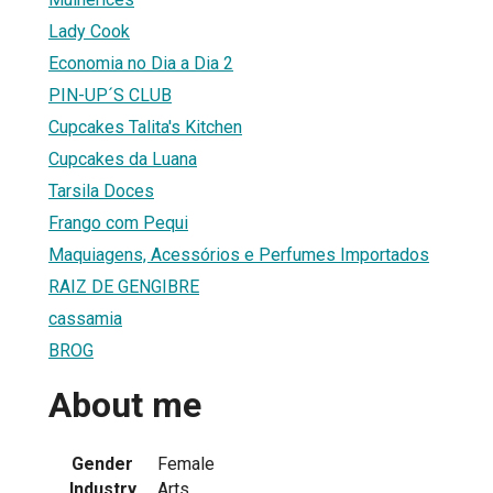
Lady Cook
Economia no Dia a Dia 2
PIN-UP´S CLUB
Cupcakes Talita's Kitchen
Cupcakes da Luana
Tarsila Doces
Frango com Pequi
Maquiagens, Acessórios e Perfumes Importados
RAIZ DE GENGIBRE
cassamia
BROG
About me
Gender
Female
Industry
Arts