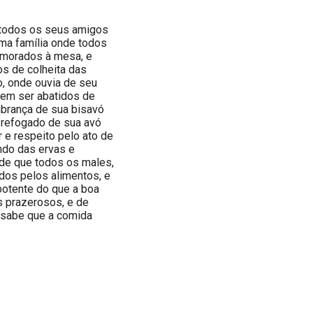
de todos os seus amigos
uma família onde todos
morados à mesa, e
os de colheita das
o, onde ouvia de seu
vem ser abatidos de
mbrança de sua bisavó
o refogado de sua avó
e respeito pelo ato de
ndo das ervas e
de que todos os males,
dos pelos alimentos, e
otente do que a boa
s prazerosos, e de
 sabe que a comida