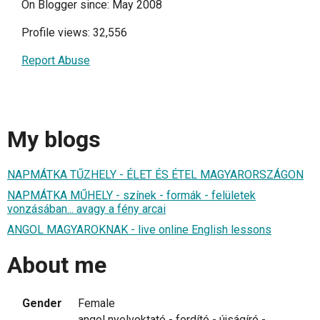
On Blogger since: May 2008
Profile views: 32,556
Report Abuse
My blogs
NAPMÁTKA TŰZHELY - ÉLET ÉS ÉTEL MAGYARORSZÁGON
NAPMÁTKA MŰHELY - színek - formák - felületek
vonzásában... avagy a fény arcai
ANGOL MAGYAROKNAK - live online English lessons
About me
Gender
Female
angol nyelvoktató - fordító - újságíró -