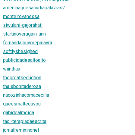
ameninaquesacudiapalavras2
monteirovanessa
siwulani-gejorahati
startinoveragain-ann
fernandalouvorepalavra
softlyshesighed
publicidadesaltoalto
wiinthaa
thegreatseduction
thaisbonitaderosa
nacozinhacomacecilia
queesmalteeuvou
gabidealmeida
taci-terapiadaescrita
jornalfemininonet