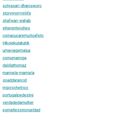
sotyasari-dhanisworo
storymorryinlife
shafwan-wahab
inherentwishes
comacucaremuitoafeto
t4kojekutakatik
umaviagemalua
comumamiga
dalillathomaz
mamiela-mamiela
soaddarancid
mgcrochetrico
portugalpedestre
verdadedamulher
esmaltessincrueldad