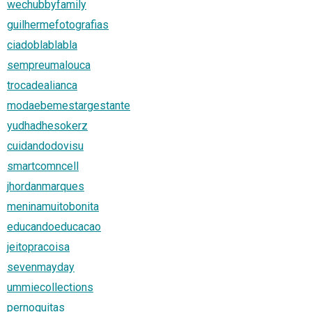
wechubbyfamily
guilhermefotografias
ciadoblablabla
sempreumalouca
trocadealianca
modaebemestargestante
yudhadhesokerz
cuidandodovisu
smartcomncell
jhordanmarques
meninamuitobonita
educandoeducacao
jeitopracoisa
sevenmayday
ummiecollections
pernoquitas