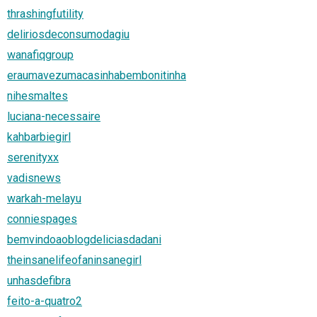
thrashingfutility
deliriosdeconsumodagiu
wanafiqgroup
eraumavezumacasinhabembonitinha
nihesmaltes
luciana-necessaire
kahbarbiegirl
serenityxx
vadisnews
warkah-melayu
conniespages
bemvindoaoblogdeliciasdadani
theinsanelifeofaninsanegirl
unhasdefibra
feito-a-quatro2