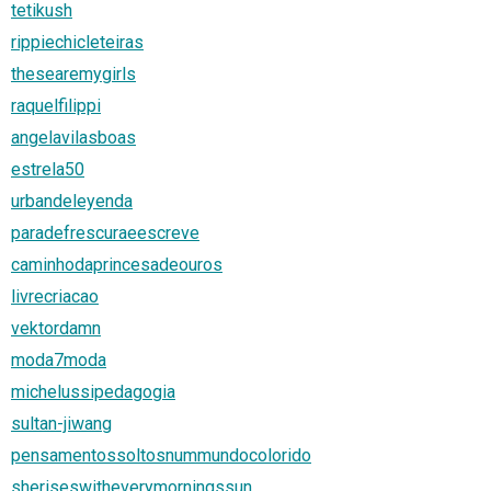
tetikush
rippiechicleteiras
thesearemygirls
raquelfilippi
angelavilasboas
estrela50
urbandeleyenda
paradefrescuraeescreve
caminhodaprincesadeouros
livrecriacao
vektordamn
moda7moda
michelussipedagogia
sultan-jiwang
pensamentossoltosnummundocolorido
sheriseswitheverymorningssun