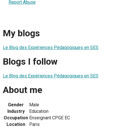
Report Abuse
My blogs
Le Blog des Expériences Pédagogiques en SES
Blogs I follow
Le Blog des Expériences Pédagogiques en SES
About me
Gender
Male
Industry
Education
Occupation
Enseignant CPGE EC
Location
Paris