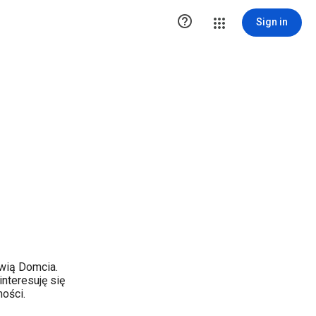

Sign in
wią Domcia.
nteresuję się
ości.