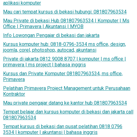
aplikasi komputer
Mau cari tempat kursus di bekasi hubungi: 081807963534
Mau Private di bekasi Hub 081807963534 | Komputer | Ms
Office | Primavera | Akuntansi | MYOB
Info Lowongan Pengajar di bekasi dan jakarta
Kursus komputer hub: 0818-0796-3534 ms office, design,
joomla, corel, photoshop, autocad, akuntansi
Private di jakarta 0812 9008 8707 | komputer | ms office |
primavera | ms project | bahasa inggris
Kursus dan Private Komputer 081807963534, ms office,
Primavera
Pelatihan Primavera Project Management untuk Perusahaan
Kontraktor
Mau private pengajar datang ke kantor hub 081807963534
Tempat belajar dan kursus komputer di bekasi dan jakarta call
081807963534
Tempat kursus di bekasi dan pusat pelatihan 0818 0796
3534 | komputer | akuntansi | bahasa inggris