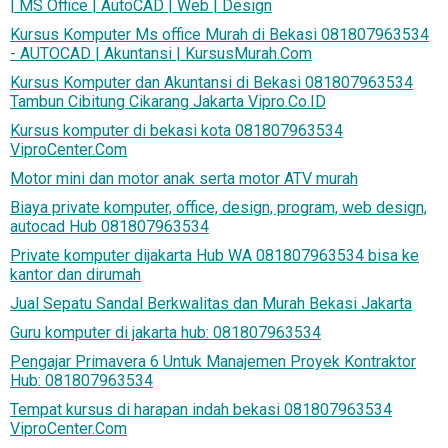
| MS Office | AutoCAD | Web | Design
Kursus Komputer Ms office Murah di Bekasi 081807963534
- AUTOCAD | Akuntansi | KursusMurah.Com
Kursus Komputer dan Akuntansi di Bekasi 081807963534
Tambun Cibitung Cikarang Jakarta Vipro.Co.ID
Kursus komputer di bekasi kota 081807963534
ViproCenter.Com
Motor mini dan motor anak serta motor ATV murah
Biaya private komputer, office, design, program, web design,
autocad Hub 081807963534
Private komputer dijakarta Hub WA 081807963534 bisa ke
kantor dan dirumah
Jual Sepatu Sandal Berkwalitas dan Murah Bekasi Jakarta
Guru komputer di jakarta hub: 081807963534
Pengajar Primavera 6 Untuk Manajemen Proyek Kontraktor
Hub: 081807963534
Tempat kursus di harapan indah bekasi 081807963534
ViproCenter.Com