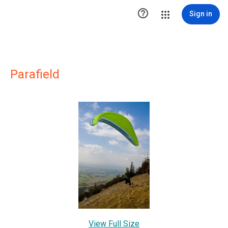

Sign in
Parafield
View Full Size