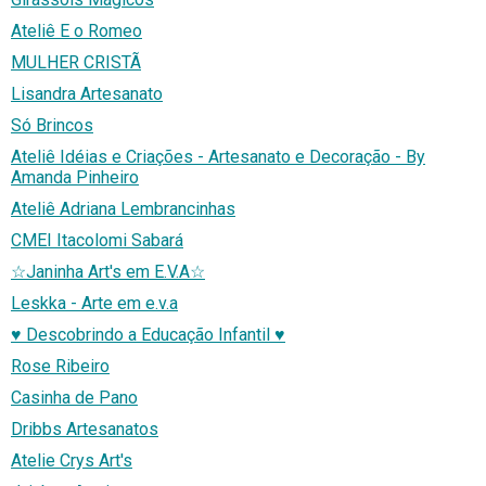
Ateliê E o Romeo
MULHER CRISTÃ
Lisandra Artesanato
Só Brincos
Ateliê Idéias e Criações - Artesanato e Decoração - By
Amanda Pinheiro
Ateliê Adriana Lembrancinhas
CMEI Itacolomi Sabará
☆Janinha Art's em E.V.A☆
Leskka - Arte em e.v.a
♥ Descobrindo a Educação Infantil ♥
Rose Ribeiro
Casinha de Pano
Dribbs Artesanatos
Atelie Crys Art's