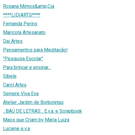
Rosana Mimos&amp;Cia
****LIDIARTS****
Fernanda Perins
Maricota Artesanato
Dai Artes
Pensamentos para Meditação!
"Pesquisa Escolar"
Para brincar e ensinar...
Sibele
Carol Artes
Sempre Viva Eva
Atelier Jardim de Borboletas
.::BAÚ DE LETRAS::. E.v.a. e Scrapbook
Maos que Criam by Maria Luiza
Luciene e.v.a