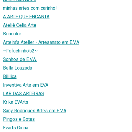
minhas artes com carinho!
A ARTE QUE ENCANTA
Ateliê Celia Arte
Brincolor
Arteira's Atelier - Artesanato em E.V.A
~Fofuchinho's2~
Sonhos de E.V.A.
Bella Louzada
Bililica
Inventiva Arte em EVA
LAR DAS ARTEIRAS
Krika EVArts
Sany Rodrigues Artes em E.V.A
Pingos e Gotas
Evarts Ginna