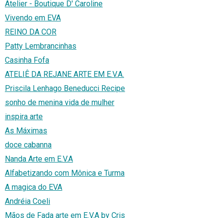
Atelier - Boutique D' Caroline
Vivendo em EVA
REINO DA COR
Patty Lembrancinhas
Casinha Fofa
ATELIÊ DA REJANE ARTE EM E.V.A.
Priscila Lenhago Beneducci Recipe
sonho de menina vida de mulher
inspira arte
As Máximas
doce cabanna
Nanda Arte em E.V.A
Alfabetizando com Mônica e Turma
A magica do EVA
Andréia Coeli
Mãos de Fada arte em E.V.A by Cris