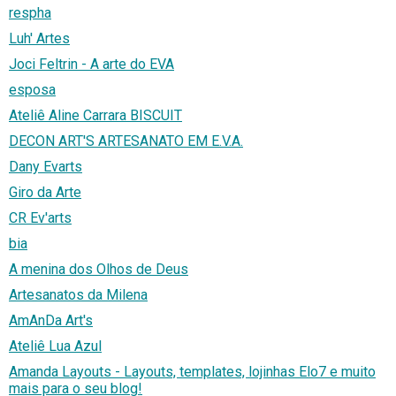
respha
Luh' Artes
Joci Feltrin - A arte do EVA
esposa
Ateliê Aline Carrara BISCUIT
DECON ART'S ARTESANATO EM E.V.A.
Dany Evarts
Giro da Arte
CR Ev'arts
bia
A menina dos Olhos de Deus
Artesanatos da Milena
AmAnDa Art's
Ateliê Lua Azul
Amanda Layouts - Layouts, templates, lojinhas Elo7 e muito
mais para o seu blog!