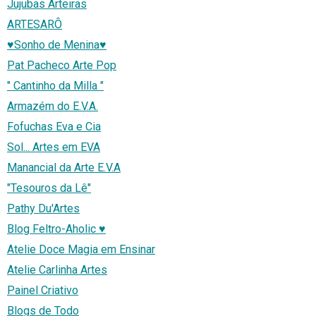
Jujubas Arteiras
ARTESARÔ
♥Sonho de Menina♥
Pat Pacheco Arte Pop
" Cantinho da Milla "
Armazém do E.V.A.
Fofuchas Eva e Cia
Sol... Artes em EVA
Manancial da Arte E.V.A
"Tesouros da Lê"
Pathy Du'Artes
Blog Feltro-Aholic ♥
Atelie Doce Magia em Ensinar
Atelie Carlinha Artes
Painel Criativo
Blogs de Todo