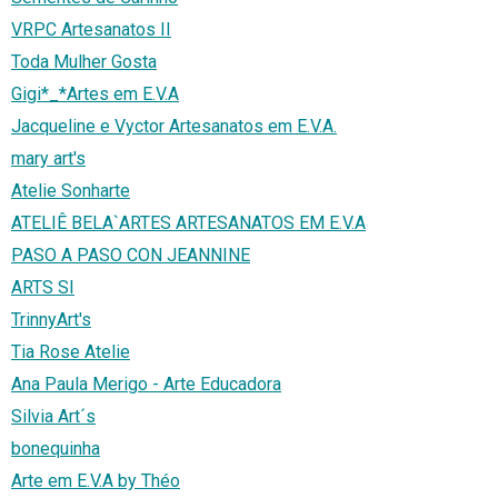
VRPC Artesanatos II
Toda Mulher Gosta
Gigi*_*Artes em E.V.A
Jacqueline e Vyctor Artesanatos em E.V.A.
mary art's
Atelie Sonharte
ATELIÊ BELA`ARTES ARTESANATOS EM E.V.A
PASO A PASO CON JEANNINE
ARTS SI
TrinnyArt's
Tia Rose Atelie
Ana Paula Merigo - Arte Educadora
Silvia Art´s
bonequinha
Arte em E.V.A by Théo