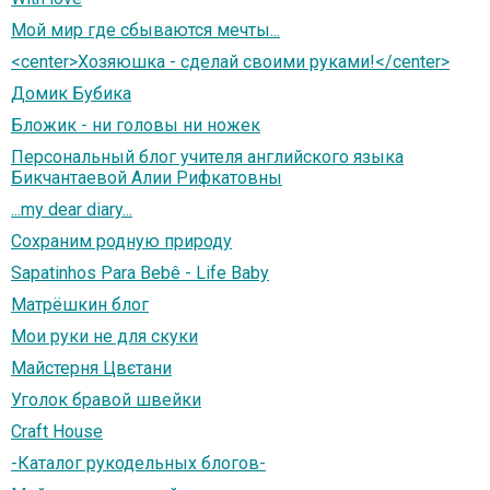
Мой мир где сбываются мечты...
<center>Хозяюшка - сделай своими руками!</center>
Домик Бубика
Бложик - ни головы ни ножек
Персональный блог учителя английского языка
Бикчантаевой Алии Рифкатовны
...my dear diary...
Сохраним родную природу
Sapatinhos Para Bebê - Life Baby
Матрёшкин блог
Мои руки не для скуки
Майстерня Цвєтани
Уголок бравой швейки
Craft House
-Каталог рукодельных блогов-