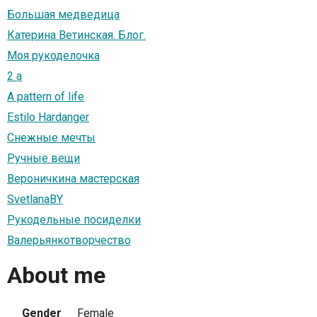
Большая медведица
Катерина Ветинская. Блог.
Моя рукоделочка
2 а
A pattern of life
Estilo Hardanger
Снежные мечты
Ручные вещи
Вероничкина мастерская
SvetlanaBY
Рукодельные посиделки
Валерьянкотворчество
About me
Gender
Female