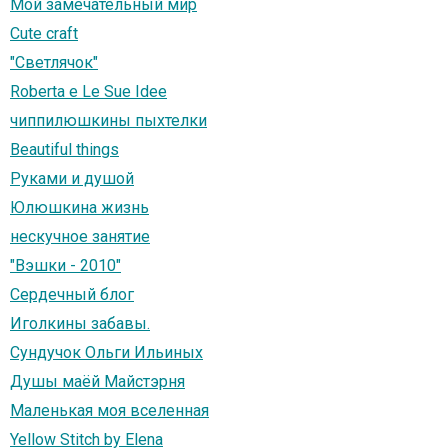
Мой замечательный мир
Cute craft
"Светлячок"
Roberta e Le Sue Idee
чиппилюшкины пыхтелки
Beautiful things
Руками и душой
Юлюшкина жизнь
нескучное занятие
"Вэшки - 2010"
Сердечный блог
Иголкины забавы.
Сундучок Ольги Ильиных
Душы маёй Майстэрня
Маленькая моя вселенная
Yellow Stitch by Elena