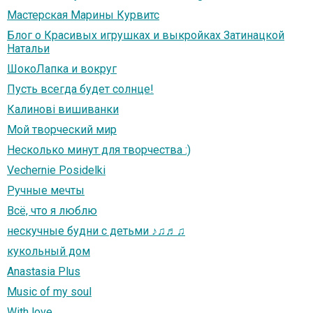
Мастерская Марины Курвитс
Блог о Красивых игрушках и выкройках Затинацкой
Натальи
ШокоЛапка и вокруг
Пусть всегда будет солнце!
Калинові вишиванки
Мой творческий мир
Несколько минут для творчества :)
Vechernie Posidelki
Ручные мечты
Всё, что я люблю
нескучные будни с детьми ♪♫♬♫
кукольный дом
Anastasia Plus
Music of my soul
With love