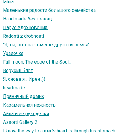
lalina
Маленькие радости большого семейства
Hand made без границ
Парус вдохновения.
Radosti z drobností
"Я, ты, он, она - вместе дружная семья"
Уралочка
Full moon. The edge of the Soul...
Верусин блог
Я, снова я... Ирен :))
heartmade
Пряничный домик
Карамельная нежность -
Айла и её рукоделки
Assorti Gallery 2
I know the way to a man’s heart is through his stomach.