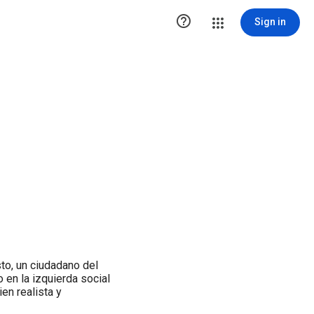

Sign in
to, un ciudadano del
o en la izquierda social
en realista y