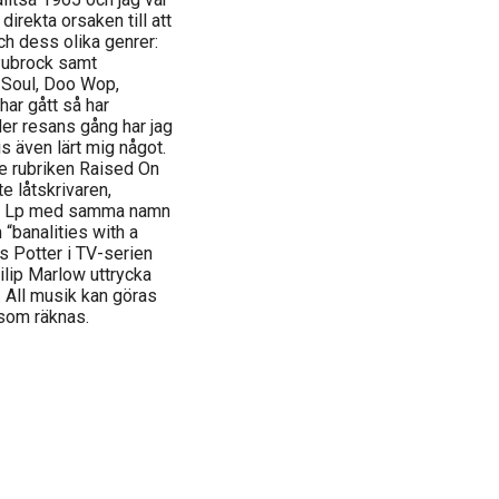
irekta orsaken till att
och dess olika genrer:
 Pubrock samt
 Soul, Doo Wop,
har gått så har
der resans gång har jag
s även lärt mig något.
de rubriken Raised On
te låtskrivaren,
ans Lp med samma namn
“banalities with a
 Potter i TV-serien
ilip Marlow uttrycka
 All musik kan göras
 som räknas.