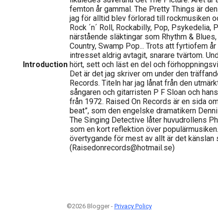
femton år gammal. The Pretty Things är den d
jag för alltid blev förlorad till rockmusiken 
Rock ´n´ Roll, Rockabilly, Pop, Psykedelia,
närstående släktingar som Rhythm & Blues,
Country, Swamp Pop... Trots att fyrtiofem år 
intresset aldrig avtagit, snarare tvärtom. Un
Introduction
hört, sett och läst en del och förhoppningsvi
Det är det jag skriver om under den träffan
Records. Titeln har jag lånat från den utmärk
sångaren och gitarristen P F Sloan och h
från 1972. Raised On Records är en sida om 
beat”, som den engelske dramatikern Dennis
The Singing Detective låter huvudrollens Ph
som en kort reflektion över populärmusiken.
övertygande för mest av allt är det känslan
(Raisedonrecords@hotmail.se)
©2026 Blogger -
Privacy Policy