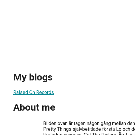
My blogs
Raised On Records
About me
Bilden ovan är tagen någon gång mellan de
Pretty Things självbetitlade första Lp och 
likaledes suveräna Get The Picture. Året är 