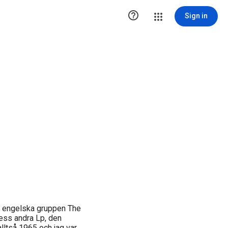

Sign in
n engelska gruppen The
dess andra Lp, den
alltså 1965 och jag var