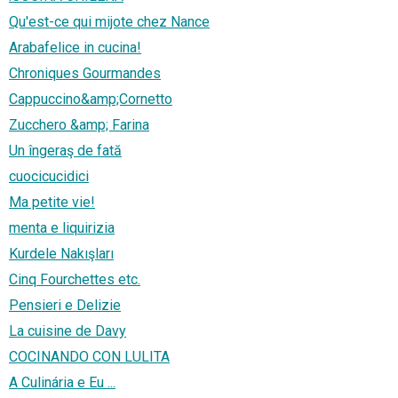
Qu'est-ce qui mijote chez Nance
Arabafelice in cucina!
Chroniques Gourmandes
Cappuccino&amp;Cornetto
Zucchero &amp; Farina
Un îngeraş de fată
cuocicucidici
Ma petite vie!
menta e liquirizia
Kurdele Nakışları
Cinq Fourchettes etc.
Pensieri e Delizie
La cuisine de Davy
COCINANDO CON LULITA
A Culinária e Eu ...