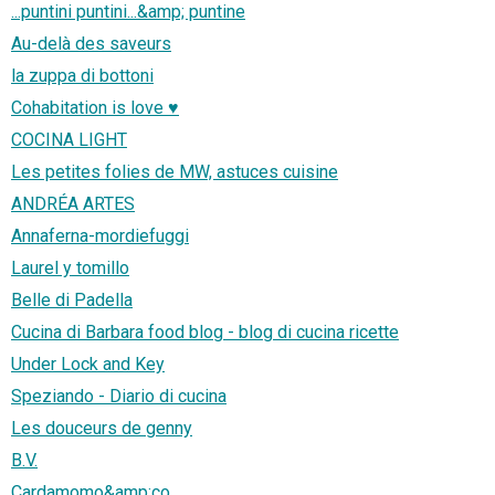
...puntini puntini...&amp; puntine
Au-delà des saveurs
la zuppa di bottoni
Cohabitation is love ♥
COCINA LIGHT
Les petites folies de MW, astuces cuisine
ANDRÉA ARTES
Annaferna-mordiefuggi
Laurel y tomillo
Belle di Padella
Cucina di Barbara food blog - blog di cucina ricette
Under Lock and Key
Speziando - Diario di cucina
Les douceurs de genny
B.V.
Cardamomo&amp;co.