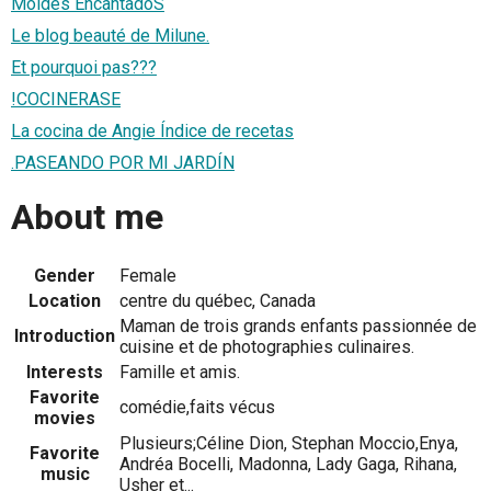
Moldes EncantadoS
Le blog beauté de Milune.
Et pourquoi pas???
!COCINERASE
La cocina de Angie Índice de recetas
.PASEANDO POR MI JARDÍN
About me
Gender
Female
Location
centre du québec, Canada
Maman de trois grands enfants passionnée de
Introduction
cuisine et de photographies culinaires.
Interests
Famille et amis.
Favorite
comédie,faits vécus
movies
Plusieurs;Céline Dion, Stephan Moccio,Enya,
Favorite
Andréa Bocelli, Madonna, Lady Gaga, Rihana,
music
Usher et...