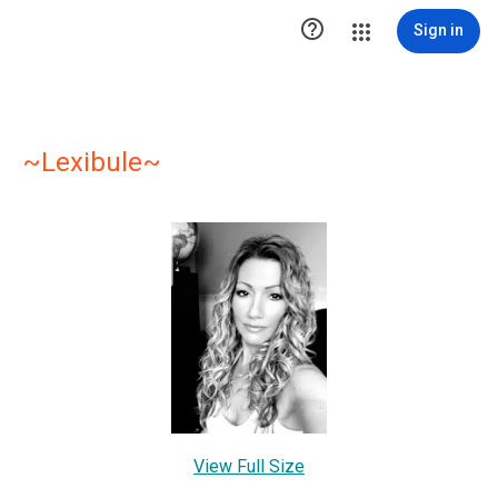

Sign in
~Lexibule~
View Full Size