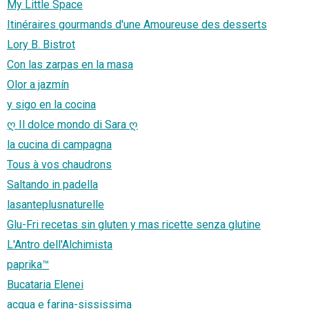
My Little Space
Itinéraires gourmands d'une Amoureuse des desserts
Lory B. Bistrot
Con las zarpas en la masa
Olor a jazmín
y sigo en la cocina
ღ Il dolce mondo di Sara ღ
la cucina di campagna
Tous à vos chaudrons
Saltando in padella
lasanteplusnaturelle
Glu-Fri recetas sin gluten y mas ricette senza glutine
L'Antro dell'Alchimista
paprika™
Bucataria Elenei
acqua e farina-sississima