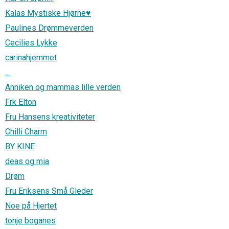
Kalas Mystiske Hjørne♥
Paulines Drømmeverden
Cecilies Lykke
carinahjemmet
...
Anniken og mammas lille verden
Frk Elton
Fru Hansens kreativiteter
Chilli Charm
BY KINE
deas og mia
Drøm
Fru Eriksens Små Gleder
Noe på Hjertet
tonje boganes