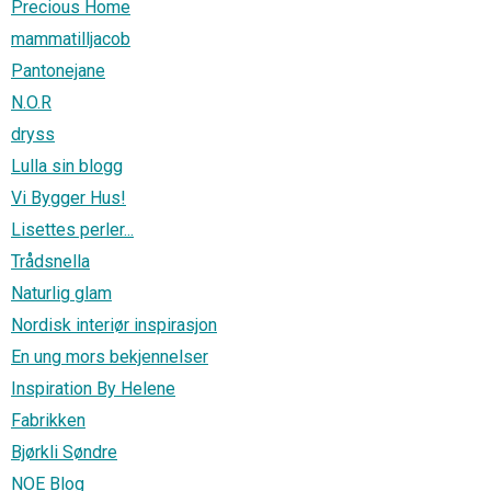
Precious Home
mammatilljacob
Pantonejane
N.O.R
dryss
Lulla sin blogg
Vi Bygger Hus!
Lisettes perler...
Trådsnella
Naturlig glam
Nordisk interiør inspirasjon
En ung mors bekjennelser
Inspiration By Helene
Fabrikken
Bjørkli Søndre
NOE Blog