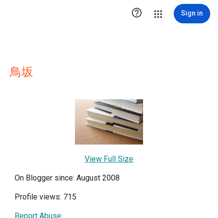

Sign in
鳥坂
View Full Size
On Blogger since: August 2008
Profile views: 715
Report Abuse