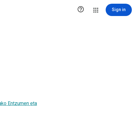

Sign in
oako Entzumen eta