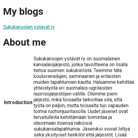
My blogs
Sukukansojen ystävät ry
About me
Sukukansojen ystävät ry on suomalainen
kansalaisjärjestö, jonka tavoitteena on lisätä
tietoa suomen sukukielistä. Teemme tätä
kouluvierailujen, seminaarien ja erilaisten
muiden tapahtumien kautta. Haluamme kehittää
yhteistyötä eri suomalais-ugrilaisten
nuorisojärjestöjen välille. Olemme pieni
järjestö, mikä toisaalta tarkoittaa sitä, että
Introduction
työtä on paljon, mutta toisaalta tuo vapauden
toimia ruohonjuuritasolla. Uudet jäsenet ovat
tervetulleita kehittämään toimintaa ja
ideoimaan itsensä näköisiä
sukukansatapahtumia. Jäseniksi voivat liittyä
sekä yksityiset henkilöt että järjestöt. Lisää