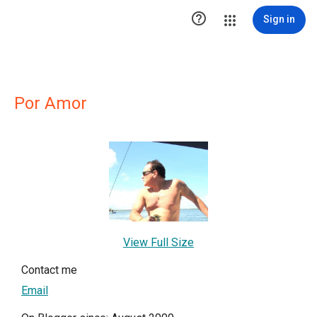

Sign in
Por Amor
View Full Size
Contact me
Email