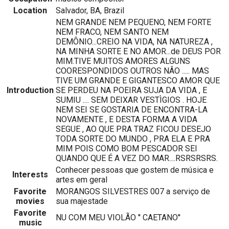
Location
Salvador, BA, Brazil
NEM GRANDE NEM PEQUENO, NEM FORTE
NEM FRACO, NEM SANTO NEM
DEMÔNIO...CREIO NA VIDA, NA NATUREZA ,
NA MINHA SORTE E NO AMOR...de DEUS POR
MIM.TIVE MUITOS AMORES ALGUNS
COORESPONDIDOS OUTROS NÂO ..... MAS
TIVE UM GRANDE E GIGANTESCO AMOR QUE
Introduction
SE PERDEU NA POEIRA SUJA DA VIDA , E
SUMIU .... SEM DEIXAR VESTÌGIOS . HOJE
NEM SEI SE GOSTARIA DE ENCONTRA-LA
NOVAMENTE , E DESTA FORMA A VIDA
SEGUE , AO QUE PRA TRAZ FICOU DESEJO
TODA SORTE DO MUNDO , PRA ELA E PRA
MIM POIS COMO BOM PESCADOR SEI
QUANDO QUE É A VEZ DO MAR....RSRSRSRS.
Conhecer pessoas que gostem de música e
Interests
artes em geral
Favorite
MORANGOS SILVESTRES 007 a serviço de
movies
sua majestade
Favorite
NU COM MEU VIOLÃO '' CAETANO''
music