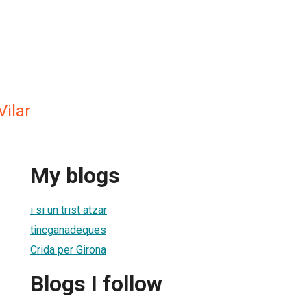
Vilar
My blogs
i si un trist atzar
tincganadeques
Crida per Girona
Blogs I follow