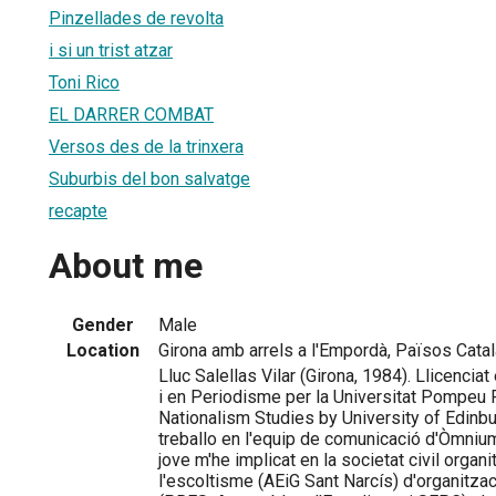
Pinzellades de revolta
i si un trist atzar
Toni Rico
EL DARRER COMBAT
Versos des de la trinxera
Suburbis del bon salvatge
recapte
About me
Gender
Male
Location
Girona amb arrels a l'Empordà, Països Cata
Lluc Salellas Vilar (Girona, 1984). Llicencia
i en Periodisme per la Universitat Pompeu
Nationalism Studies by University of Edinb
treballo en l'equip de comunicació d'Òmniu
jove m'he implicat en la societat civil organ
l'escoltisme (AEiG Sant Narcís) d'organitzac