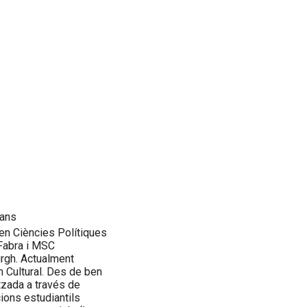
lans
t en Ciències Polítiques
 Fabra i MSC
urgh. Actualment
m Cultural. Des de ben
itzada a través de
ions estudiantils