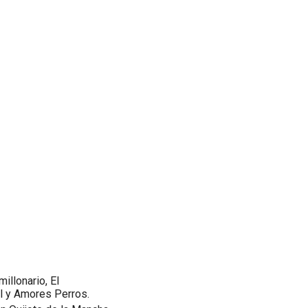
illonario, El
al y Amores Perros.