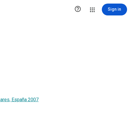

Sign in
nares, España 2007