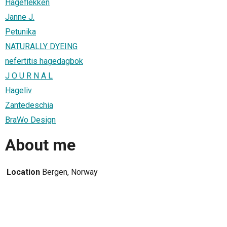
Hageflekken
Janne J.
Petunika
NATURALLY DYEING
nefertitis hagedagbok
J O U R N A L
Hageliv
Zantedeschia
BraWo Design
About me
Location
Bergen, Norway