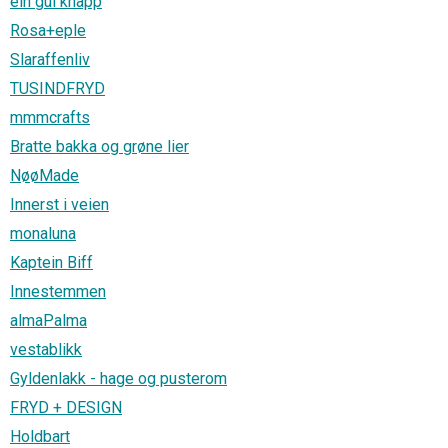
ein gul knapp
Rosa+eple
Slaraffenliv
TUSINDFRYD
mmmcrafts
Bratte bakka og grøne lier
NøøMade
Innerst i veien
monaluna
Kaptein Biff
Innestemmen
almaPalma
vestablikk
Gyldenlakk - hage og pusterom
FRYD + DESIGN
Holdbart