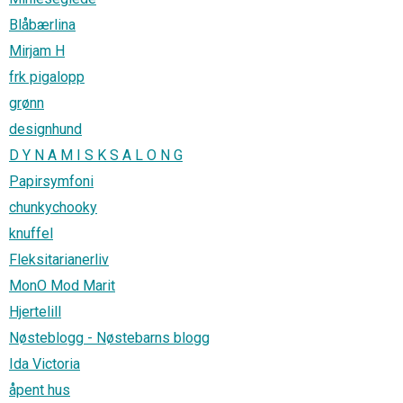
Blåbærlina
Mirjam H
frk pigalopp
grønn
designhund
D Y N A M I S K S A L O N G
Papirsymfoni
chunkychooky
knuffel
Fleksitarianerliv
MonO Mod Marit
Hjertelill
Nøsteblogg - Nøstebarns blogg
Ida Victoria
åpent hus