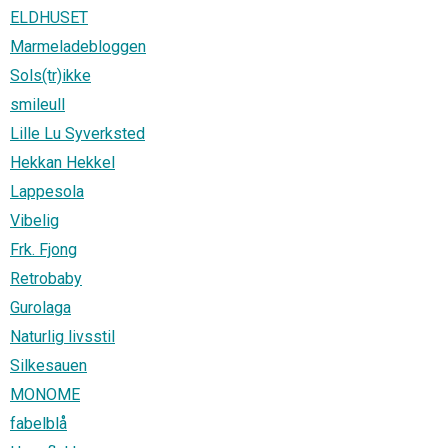
ELDHUSET
Marmeladebloggen
Sols(tr)ikke
smileull
Lille Lu Syverksted
Hekkan Hekkel
Lappesola
Vibelig
Frk. Fjong
Retrobaby
Gurolaga
Naturlig livsstil
Silkesauen
MONOME
fabelblå