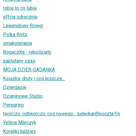
robię to co lubię
effcia odręcznie
Lawendowy Rower
Polka Knits
smakoterapia
BogaczKa - rękodzieło
zaplątany czas
MOJA DZIER-GADANKA
Książka, druty i coś jeszcze...
Dziergasie
Dzianinowe Studio
Peregrino
twórczo, odtwórczo, coś nowego... ludwikar@poczta.fm
Yellow Mleczyk
Koraliki tudzież