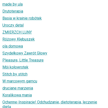
made by ula
Drutoterapia
Basia w krainie robótek
Uroczy detal
ZMIERZCH LUNY
Różowy Kłębuszek
ola domowa
Szydełkowy Zawrót Głowy
Pleasure, Little Treasure
Mój kołowrotek
Stitch by stitch
W marcowym garncu
druciane marzenia
Koralikowa mania
Qchenne-Inspiracje! Odchudzanie, dietoterapia, leczenie
dietą