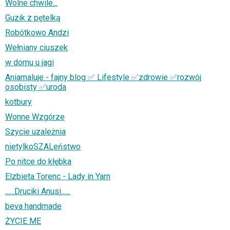
Wolne chwile...
Guzik z pętelką
Robótkowo Andzi
Wełniany ciuszek
w domu u jagi
Aniamaluje - fajny blog ✅ Lifestyle ✅zdrowie ✅rozwój
osobisty ✅uroda
kotbury
Wonne Wzgórze
Szycie uzależnia
nietylkoSZALeństwo
Po nitce do kłębka
Elzbieta Torenc - Lady in Yarn
......Druciki Anusi......
beva handmade
ŻYCIE ME