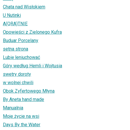
Chata nad Wisłokiem
U Nutinki
A(QRA)TNIE
Opowieści z Zielonego Kufra
Buduar Porcelany
setna strona
Lubię leniuchować
Góry według Hemli i Wojtusia
swetry doroty
w wolnej chwili
Obok Zyfertowego Młyna
By Aneta hand made
Manualnia
Moje życie na wsi
Days By the Water