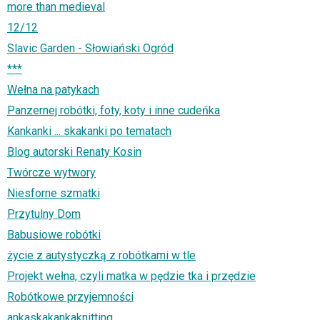
more than medieval
12/12
Slavic Garden - Słowiański Ogród
***
Wełna na patykach
Panzernej robótki, foty, koty i inne cudeńka
Kankanki ... skakanki po tematach
Blog autorski Renaty Kosin
Twórcze wytwory
Niesforne szmatki
Przytulny Dom
Babusiowe robótki
życie z autystyczką z robótkami w tle
Projekt wełna, czyli matka w pędzie tka i przędzie
Robótkowe przyjemności
ankaskakankaknitting