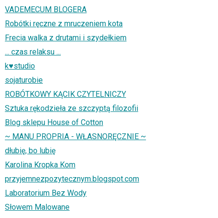
VADEMECUM BLOGERA
Robótki ręczne z mruczeniem kota
Frecia walka z drutami i szydełkiem
... czas relaksu ...
k♥studio
sojaturobie
ROBÓTKOWY KĄCIK CZYTELNICZY
Sztuka rękodzieła ze szczyptą filozofii
Blog sklepu House of Cotton
~ MANU PROPRIA - WŁASNORĘCZNIE ~
dłubię, bo lubię
Karolina Kropka Kom
przyjemnezpozytecznym.blogspot.com
Laboratorium Bez Wody
Słowem Malowane