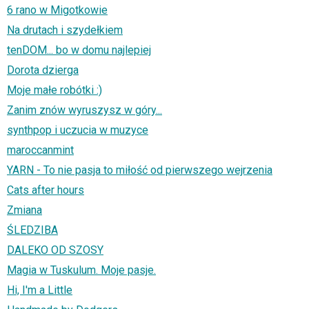
6 rano w Migotkowie
Na drutach i szydełkiem
tenDOM... bo w domu najlepiej
Dorota dzierga
Moje małe robótki :)
Zanim znów wyruszysz w góry...
synthpop i uczucia w muzyce
maroccanmint
YARN - To nie pasja to miłość od pierwszego wejrzenia
Cats after hours
Zmiana
ŚLEDZIBA
DALEKO OD SZOSY
Magia w Tuskulum. Moje pasje.
Hi, I'm a Little