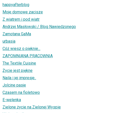
happyafterblog
Moje domowe zacisze
Z wiatrem i pod wiatr
Andrzej Masłowski / Blog Nawiedzonego
Zamotana GaMa
urbasia
Cóż wiesz o pięknie...
ZAPOMNIANA PRACOWNIA
The Textile Cuisine
Życie jest piękne
Naila i jej impresje..
Jolcine pasje
Czasem na fioletowo
E-welenka
Zielone życie na Zielonej Wyspie