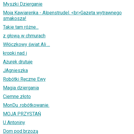
Myszki Dzierganie
Moja Kawiarenka - Alpenstrudel. <br>Gazeta wytrawnego
smakosza!
Takie tam różne...
z głową w chmurach
Włóczkowy świat Ali ...
kropki nad i
Ażurek drutuje
JAgnieszka
Robótki Ręczne Ewy
Magia dziergania
Ciemne złoto
MonDu .robótkowanie.
MOJA PRZYSTAŃ
U Antoniny
Dom pod brzozą