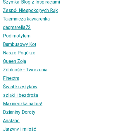
Szymka-Blog z Inspiracjami
Zespół Niespokojnych Rąk
Tajemnicza kawiarenka
dagmarella72
Pod motylem
Bambusowy Kot
Nasze Pogórze
Queen Zoja
Zdolność - Tworzenia
Finextra
Świat krzyżyków
szlaki i bezdroża
Maxineczka na bis!
Dzianiny Doroty
Anstahe
Jarzyny i miłość