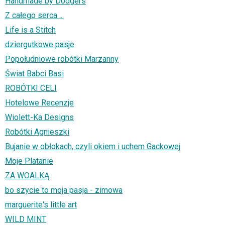
Handmade by Dodgers
Z całego serca ...
Life is a Stitch
dziergutkowe pasje
Popołudniowe robótki Marzanny
Świat Babci Basi
ROBÓTKI CELI
Hotelowe Recenzje
Wiolett-Ka Designs
Robótki Agnieszki
Bujanie w obłokach, czyli okiem i uchem Gackowej
Moje Platanie
ZA WOALKĄ
bo szycie to moja pasja - zimowa
marguerite's little art
WILD MINT