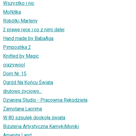
Wszystko i nic
MoNitka
Robótki Marleny
2 prawe ręce i co z nimi dalej
Hand made by BabaAga
Pimposhka 2
Knitted by Magic
crazywool
Dom Nr. 15
Ogród Na Końcu Świata
drutowo życiowo...
Dzianina Studio - Pracownia Rękodzieła
Zamotana Lacrima
W 80 szpulek dookoła świata
Biżuteria Artystyczna KamykiMoniki
Amanita Land