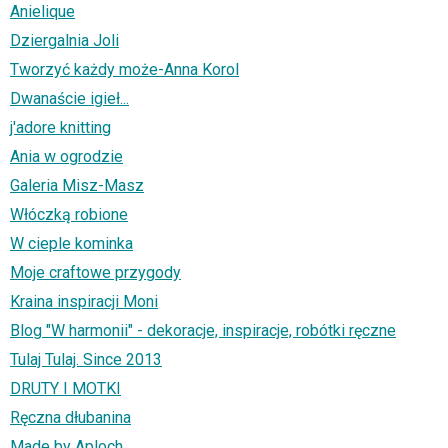
Anielique
Dziergalnia Joli
Tworzyć każdy może-Anna Korol
Dwanaście igieł...
j'adore knitting
Ania w ogrodzie
Galeria Misz-Masz
Włóczką robione
W cieple kominka
Moje craftowe przygody
Kraina inspiracji Moni
Blog "W harmonii" - dekoracje, inspiracje, robótki ręczne
Tulaj Tulaj. Since 2013
DRUTY I MOTKI
Ręczna dłubanina
Made by Aploch