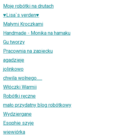
Moje robótki na drutach
♥Lisa`s verden♥
Małymi Kroczkami
Handmade - Monika na hamaku
Gu tworzy
Pracownia na zapiecku
agadzieje
jolinkowo
chwila wolnego......
Włóczki Warmii
Robótki ręczne
mało przydatny blog robótkowy
Wydziergane
Esophie szyje
wiewiórka