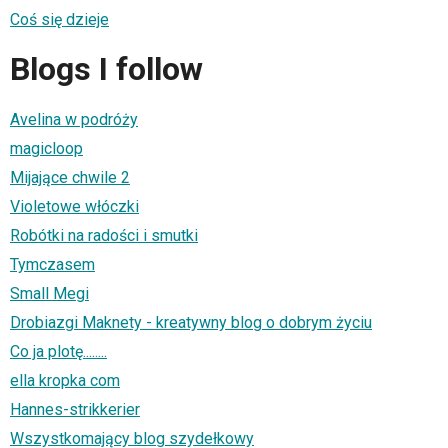
Coś się dzieje
Blogs I follow
Avelina w podróży
magicloop
Mijające chwile 2
Violetowe włóczki
Robótki na radości i smutki
Tymczasem
Small Megi
Drobiazgi Maknety - kreatywny blog o dobrym życiu
Co ja plotę........
ella kropka com
Hannes-strikkerier
Wszystkomający blog szydełkowy