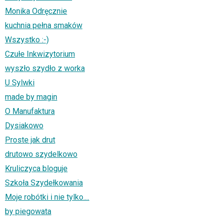
Monika Odręcznie
kuchnia pełna smaków
Wszystko :-)
Czułe Inkwizytorium
wyszło szydło z worka
U Sylwki
made by magin
O Manufaktura
Dysiakowo
Proste jak drut
drutowo szydelkowo
Kruliczyca bloguje
Szkoła Szydełkowania
Moje robótki i nie tylko....
by piegowata