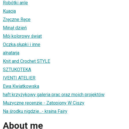
Robótki anle
Kuacja
Zręczne Ręce
Minął dzień
Mój kolorowy świat
Oczka,słupki i inne
alnatarja
Knit and Crochet STYLE
SZTUKOTEKA
IVENTI ATELIER
Ewa Kwiatkowska
haft krzyżykowy galeria prac oraz moich projektów
Muzyczne recenzje - Zatopiony W Ciszy
Na środku nigdzie...- kraina Fairy
About me