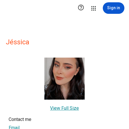

Sign in
Jéssica
View Full Size
Contact me
Email