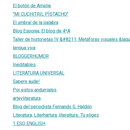
El botón de Amelie
"MI CUCHITRIL PÌSTACHO"
El umbral de la palabra
Blog Esponja, El blog de 4ºA
Taller de historietas IV &#8211; Metáforas visuales &laqu
lengua viva
BLOGGERHUMOR
Ineditables
LITERATURA UNIVERSAL
Sapere aude!
Por estos andurriales
arteyliteratura
Blog del periodista Fernando G. Haldón
Literatura, Literhartura ,literaltura...Tú eliges
1 ESO ENGLISH