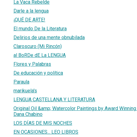
La Vaca Rebelde
Darle a la lengua
¡QUÉ DE ARTE!
El mundo De la Literatura
Delirios de una mente obnubilada
Claroscuro (Mi Rincón)
al BoRDe dE La LENGUA
Flores y Palabras
De educación y política
Paraula
marikuela's
LENGUA CASTELLANA Y LITERATURA
Original Oil &amp; Watercolor Paintings by Award Winning I
Dana Chabino
LOS DÍAS DE MIS NOCHES
EN OCASIONES... LEO LIBROS