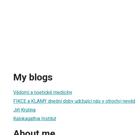
My blogs
Vědomí a noetické medicíny
FIKCE a KLAMY dnešní doby udržující nás v otroctví nevě
Jiří Krutina
Kalokagathia Institut
About me