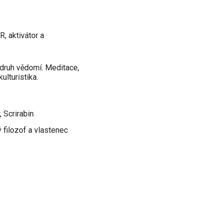
 aktivátor a
o druh vědomí. Meditace,
kulturistika.
 Scrirabin
 filozof a vlastenec