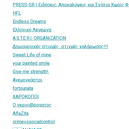
PRESS-GR | Ειδήσεις, Αποκαλύψεις και Σχόλια Χωρίς Φ
HFL
Endless Dreams
Ελληνική Λεγεώνα
A.S.T.E.R.I. ORGANIZATION
Δημιουργικές στιγμές...στιγμές χαλάρωσης!!!
Sweet Life of mine
your painted smile
Give me strength!.
Ανεμογκάστρι
fortounata
ΧΑΡΟΚΟΠΟΙ
O γκρινι@ρoγατος
AlfaZita
crimevssocialcontrol