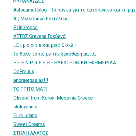
ANAYΔOΣ
Autocarnet blog - Τα πάντα για το αυτοκίνητο και τη μη
Ας Μιλήσουμε Επιτέλους
F1inGreece
ΑΕΤΟΣ Grevena Γρεβενά
...Ε ί μ α σ τ ε και μεις Ε δ ώ .!
Το θολό τοπίο με την ξεκάθαρη ματιά.
E F E N P R E S S - ΗΛΕΚΤΡΟΝΙΚΗ ΕΦΗΜΕΡΙΔΑ
DeFreJus
enοraergasias!!!
ΤΟ ΤΡΙΤΟ ΜΑΤΙ
Oliveoil from Koroni Messinia Greece
skiloyannis
Elli's Island
Sweet Dreams
ΣΤΗΛΗ ΑΛΑΤΟΣ