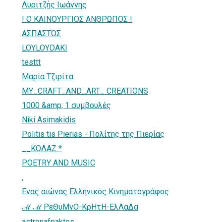
Λυριτζής Ιωάννης
! Ο ΚΑΙΝΟΥΡΓΙΟΣ ΑΝΘΡΩΠΟΣ !
ΑΣΠΑΣΤΌΣ
LOYLOYDAKI
testtt
Μαρία Τζιρίτα
MY_CRAFT_AND_ART_ CREATIONS
1000 &amp; 1 συμβουλές
Niki Asimakidis
Politis tis Pierias - Πολίτης της Πιερίας
__ΚΟΛΑΖ *
POETRY AND MUSIC
.
Ενας αιώνας Ελληνικός Κινηματογράφος
ℳ ℳ ΡεΘυΜνΟ-ΚρΗτΗ-ΕλΛαΔα
astronafpaktos