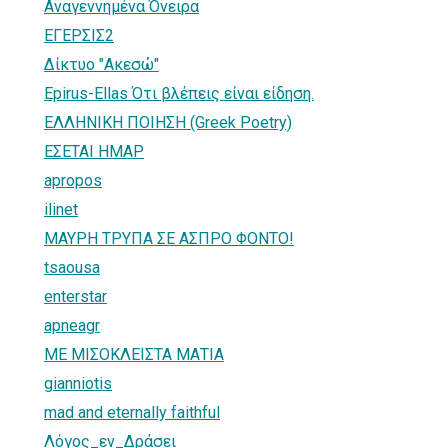
Αναγεννημένα Όνειρα
ΕΓΕΡΣΙΣ2
Δίκτυο "Ακεσώ"
Epirus-Ellas Ότι βλέπεις είναι είδηση.
ΕΛΛΗΝΙΚΗ ΠΟΙΗΣΗ (Greek Poetry)
ΕΣΕΤΑΙ ΗΜΑΡ
apropos
ilinet
ΜΑΥΡΗ ΤΡΥΠΑ ΣΕ ΑΣΠΡΟ ΦΟΝΤΟ!
tsaousa
enterstar
apneagr
ΜΕ ΜΙΣΟΚΛΕΙΣΤΑ ΜΑΤΙΑ
gianniotis
mad and eternally faithful
Λόγος_εν_Δράσει