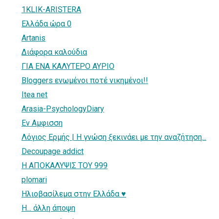
1KLIK-ARISTERA
Ελλάδα ώρα 0
Artanis
Διάφορα καλούδια
ΓΙΑ ΕΝΑ ΚΑΛΥΤΕΡΟ ΑΥΡΙΟ
Bloggers ενωμένοι ποτέ νικημένοι!!
Itea net
Arasia-PsychologyDiary
Εν Αμφισση
Λόγιος Ερμής | Η γνώση ξεκινάει με την αναζήτηση...
Decoupage addict
Η ΑΠΟΚΑΛΥΨΙΣ ΤΟΥ 999
plomari
Ηλιοβασίλεμα στην Ελλάδα ♥
Η... άλλη άποψη