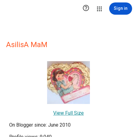

Sign in
AsilisA MaM
View Full Size
On Blogger since: June 2010
Profile views: 9,040