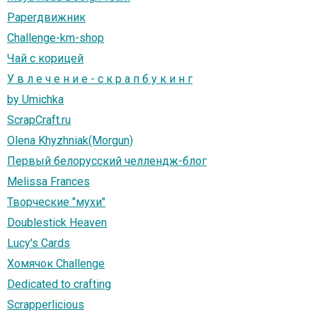
Paperдвижник
Challenge-km-shop
Чай с корицей
У в л е ч е н и е - с к р а п б у к и н г
by Umichka
ScrapCraft.ru
Olena Khyzhniak(Morgun)
Первый белорусский челлендж-блог
Melissa Frances
Творческие "мухи"
Doublestick Heaven
Lucy's Cards
Хомячок Challenge
Dedicated to crafting
Scrapperlicious