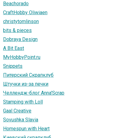
Beachorado
CraftHobby Oliwiaen
christytomlinson
bits & pieces
Dobraya Design
A Bit East
MyHobbyPoint.ru
Snippets
Питерский Скрапклуб
Штучки из-за печки
Челлендж-блог Anna'Scrap
Stamping with Loll
Gaal Creative
Sovushka Slavia
Homespun with Heart
Киевский скрапклуб