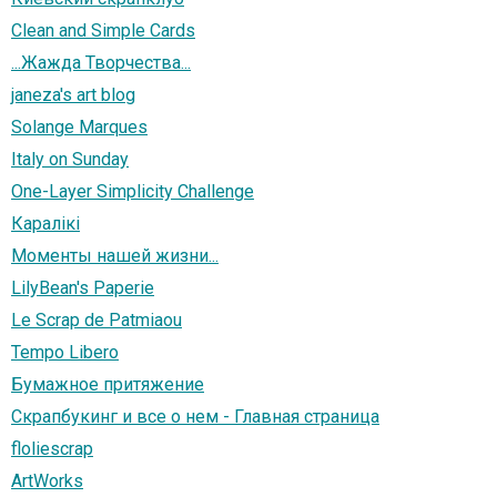
Clean and Simple Cards
...Жажда Творчества...
janeza's art blog
Solange Marques
Italy on Sunday
One-Layer Simplicity Challenge
Каралiкi
Моменты нашей жизни...
LilyBean's Paperie
Le Scrap de Patmiaou
Tempo Libero
Бумажное притяжение
Скрапбукинг и все о нем - Главная страница
floliescrap
ArtWorks