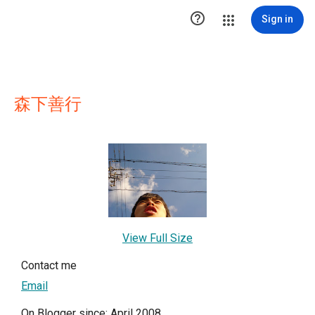

Sign in
森下善行
View Full Size
Contact me
Email
On Blogger since: April 2008