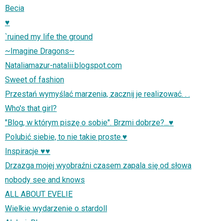
Becia
♥
`ruined my life the ground
~Imagine Dragons~
Nataliamazur-natalii.blogspot.com
Sweet of fashion
Przestań wymyślać marzenia, zacznij je realizować. . .
Who's that girl?
"Blog, w którym piszę o sobie". Brzmi dobrze?...♥
Polubić siebie, to nie takie proste.♥
Inspiracje ♥♥
Drzazga mojej wyobraźni czasem zapala się od słowa
nobody see and knows
ALL ABOUT EVELIE
Wielkie wydarzenie o stardoll