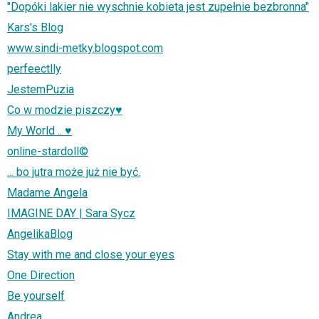
"Dopóki lakier nie wyschnie kobieta jest zupełnie bezbronna"
Kars's Blog
www.sindi-metky.blogspot.com
perfeectlly
JestemPuzia
Co w modzie piszczy♥
My World .. ♥
online-stardoll©
... bo jutra może już nie być.
Madame Angela
IMAGINE DAY | Sara Sycz
AngelikaBlog
Stay with me and close your eyes
One Direction
Be yourself
Andrea