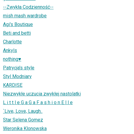
--Zwykła Codzienność--
mish mash wardrobe
Agi's Boutique
Beti and betti
Charlotte
Ankyls
nothing♥
Patrycja's style
Styl Modniary
KARDISE
Niezwykłe uczucia zwykłej nastolatki
L i t t l e G a G a F a s h i o n E l l e
`Live, Love, Laugh..
Star Selena Gomez
Weronika Klonowska