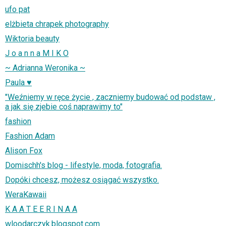
ufo pat
elżbieta chrapek photography
Wiktoria beauty
J o a n n a M I K O
~ Adrianna Weronika ~
Paula ♥
"Weźniemy w ręce życie , zaczniemy budować od podstaw ,
a jak się zjebie coś naprawimy to"
fashion
Fashion Adam
Alison Fox
Domischh's blog - lifestyle, moda, fotografia.
Dopóki chcesz, możesz osiągać wszystko.
WeraKawaii
K A A T E E R I N A A
wloodarczyk.blogspot.com