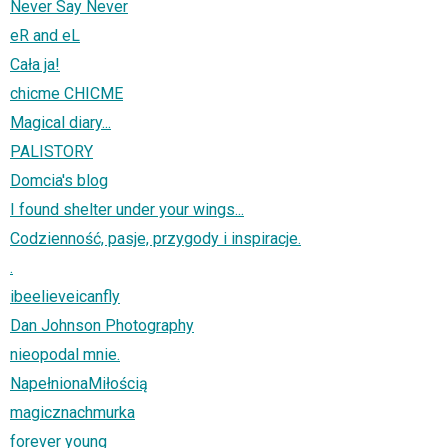
Never Say Never
eR and eL
Cała ja!
chicme CHICME
Magical diary...
PALISTORY
Domcia's blog
I found shelter under your wings...
Codzienność, pasje, przygody i inspiracje.
.
ibeelieveicanfly
Dan Johnson Photography
nieopodal mnie.
NapełnionaMiłością
magicznachmurka
forever young