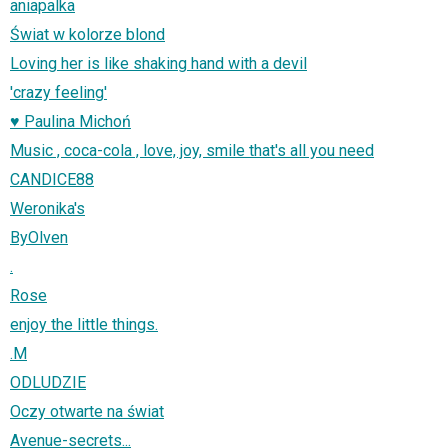
aniapalka
Świat w kolorze blond
Loving her is like shaking hand with a devil
'crazy feeling'
♥ Paulina Michoń
Music , coca-cola , love, joy, smile that's all you need
CANDICE88
Weronika's
ByOlven
.
Rose
enjoy the little things.
.M
ODLUDZIE
Oczy otwarte na świat
Avenue-secrets...