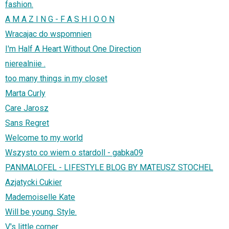
fashion.
A M A Z I N G - F A S H I O O N
Wracajac do wspomnien
I'm Half A Heart Without One Direction
nierealniie .
too many things in my closet
Marta Curly
Care Jarosz
Sans Regret
Welcome to my world
Wszysto co wiem o stardoll - gabka09
PANMALOFEL - LIFESTYLE BLOG BY MATEUSZ STOCHEL
Azjatycki Cukier
Mademoiselle Kate
Will be young. Style.
V's little corner