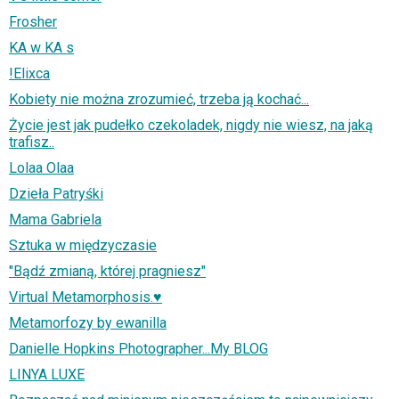
Frosher
KA w KA s
!Elixca
Kobiety nie można zrozumieć, trzeba ją kochać...
Życie jest jak pudełko czekoladek, nigdy nie wiesz, na jaką
trafisz..
Lolaa Olaa
Dzieła Patryśki
Mama Gabriela
Sztuka w międzyczasie
"Bądź zmianą, której pragniesz"
Virtual Metamorphosis.♥
Metamorfozy by ewanilla
Danielle Hopkins Photographer...My BLOG
LINYA LUXE