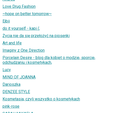
Love Drug Fashion
~hope on better tomorrow~
Ejbii
do it yourself - kapi (;
Życia nie da się przełożyć na piosenki
Art and life
Imaginy z One Direction
Porcelain Desire - blog dla kobiet o modzie, sporcie,
odchudzaniu i kosmetykach,
Lucy
MIND OF JOANNA
Darioszka
DENZEE STYLE
Kosmetasia, czyli wszystko o kosmetykach
pink-rose