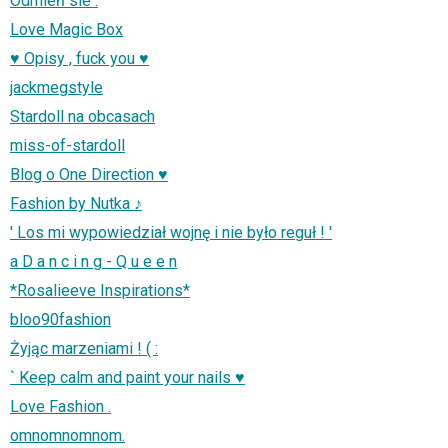
Odmień sie .
Love Magic Box
♥ Opisy , fuck you ♥
jackmegstyle
Stardoll na obcasach
miss-of-stardoll
Blog o One Direction ♥
Fashion by Nutka ♪
' Los mi wypowiedział wojnę i nie było reguł ! '
a D a n c i n g - Q u e e n
*Rosalieeve Inspirations*
bloo90fashion
Żyjąc marzeniami ! ( :
` Keep calm and paint your nails ♥
Love Fashion .
omnomnomnom.