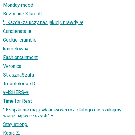
Monday mood
Bezcenne Stardoll
' , Każda łza uczy nas jakiejś prawdy. ♥
Candienatalie
Cookie-crumble
karmelowaa
Fashiontainment
Veronica
StrasznaSzafa
Trooololooo xD
♥-iSHERS-♥
Time for Rest
" Książki nie mają właściwości róż; dlatego nie szukajmy
wciąż najświeższych." ♥
Stay strong.
Kasia Z.