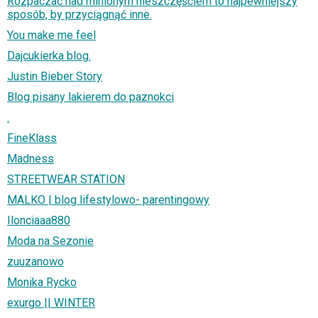
Rozpaczać nad minionym nieszczęściem to najpewniejszy
sposób, by przyciągnąć inne.
You make me feel
Dajcukierka blog.
Justin Bieber Story
Blog pisany lakierem do paznokci
.
FineKlass
Madness
STREETWEAR STATION
MALKO | blog lifestylowo- parentingowy
Ilonciaaa880
Moda na Sezonie
zuuzanowo
Monika Rycko
exurgo || WINTER