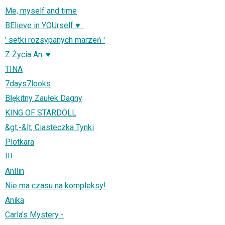
Me, myself and time
BElieve in YOUrself ♥ .
' setki rozsypanych marzeń '
Z Życia An. ♥
TINA
7days7looks
Błękitny Zaułek Dagny
KING OF STARDOLL
&gt;-&lt; Ciasteczka Tynki
Plotkara
!!!
Anllin
Nie ma czasu na kompleksy!
Anika
Carla's Mystery -