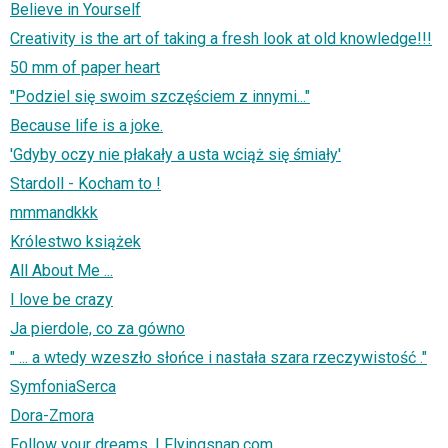
Believe in Yourself
Creativity is the art of taking a fresh look at old knowledge!!!
50 mm of paper heart
"Podziel się swoim szczęściem z innymi..."
Because life is a joke.
'Gdyby oczy nie płakały a usta wciąż się śmiały'
Stardoll - Kocham to !
mmmandkkk
Królestwo książek
All About Me ...
I love be crazy
Ja pierdole, co za gówno
" ... a wtedy wzeszło słońce i nastała szara rzeczywistość ."
SymfoniaSerca
Dora-Zmora
Follow your dreams. I Flyingsnap.com