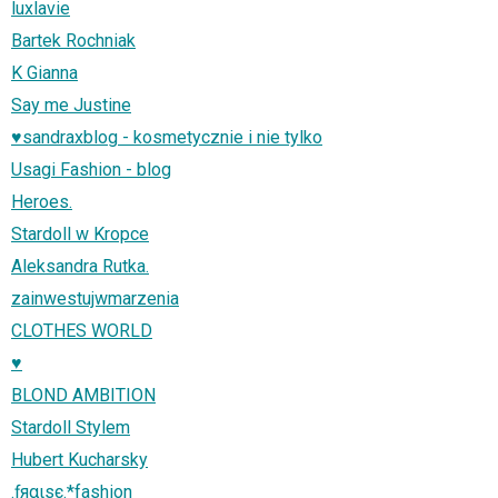
luxlavie
Bartek Rochniak
K Gianna
Say me Justine
♥sandraxblog - kosmetycznie i nie tylko
Usagi Fashion - blog
Heroes.
Stardoll w Kropce
Aleksandra Rutka.
zainwestujwmarzenia
CLOTHES WORLD
♥
BLOND AMBITION
Stardoll Stylem
Hubert Kucharsky
.ƒяαιѕє.*fashion