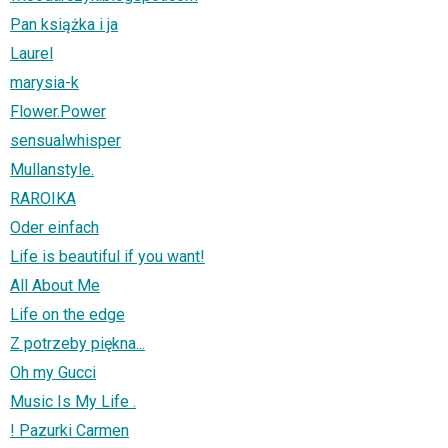
Pan książka i ja
Laurel
marysia-k
Flower.Power
sensualwhisper
Mullanstyle.
RAROIKA
Oder einfach
Life is beautiful if you want!
All About Me
Life on the edge
Z potrzeby piękna...
Oh my Gucci
Music Is My Life .
! Pazurki Carmen