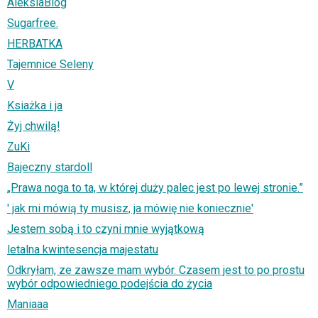
AleksiaBlog
Sugarfree.
HERBATKA
Tajemnice Seleny
V
Ksiażka i ja
Żyj chwilą!
ZuKi
Bajeczny stardoll
„Prawa noga to ta, w której duży palec jest po lewej stronie.”
' jak mi mówią ty musisz, ja mówię nie koniecznie'
Jestem sobą i to czyni mnie wyjątkową
letalna kwintesencja majestatu
Odkryłam, ze zawsze mam wybór. Czasem jest to po prostu
wybór odpowiedniego podejścia do życia
Maniaaa