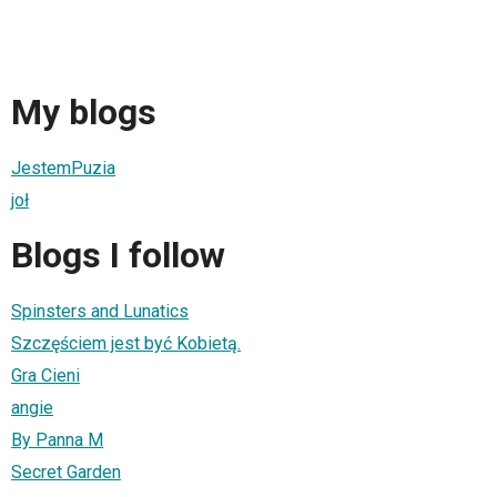
My blogs
JestemPuzia
joł
Blogs I follow
Spinsters and Lunatics
Szczęściem jest być Kobietą.
Gra Cieni
angie
By Panna M
Secret Garden