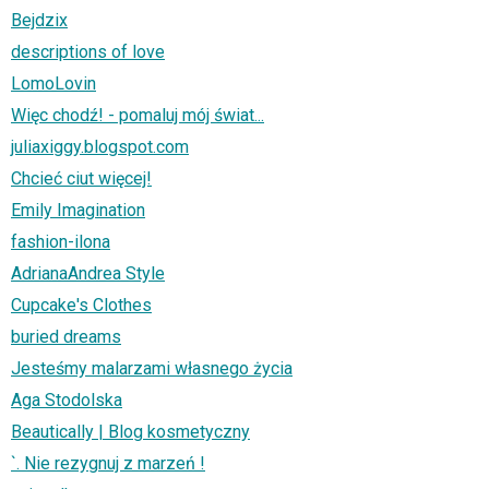
Bejdzix
descriptions of love
LomoLovin
Więc chodź! - pomaluj mój świat...
juliaxiggy.blogspot.com
Chcieć ciut więcej!
Emily Imagination
fashion-ilona
AdrianaAndrea Style
Cupcake's Clothes
buried dreams
Jesteśmy malarzami własnego życia
Aga Stodolska
Beautically | Blog kosmetyczny
`. Nie rezygnuj z marzeń !