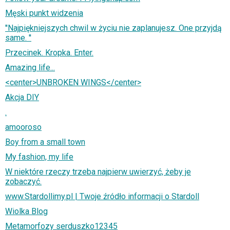
Męski punkt widzenia
''Naj­piękniej­szych chwil w życiu nie zap­la­nujesz. One przyjdą
same. ''
Przecinek. Kropka. Enter.
Amazing life...
<center>UNBROKEN WINGS</center>
Akcja DIY
.
amooroso
Boy from a small town
My fashion, my life
W niektóre rzeczy trzeba najpierw uwierzyć, żeby je
zobaczyć.
www.Stardollimy.pl | Twoje źródło informacji o Stardoll
Wiolka Blog
Metamorfozy serduszko12345