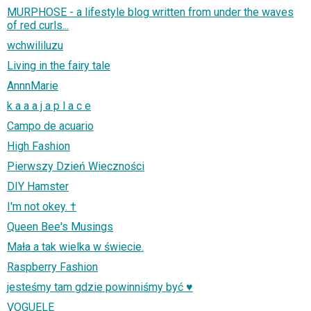
MURPHOSE - a lifestyle blog written from under the waves
of red curls...
wchwililuzu
Living in the fairy tale
AnnnMarie
k a a a j a p l a c e
Campo de acuario
High Fashion
Pierwszy Dzień Wieczności
DIY Hamster
I'm not okey. †
Queen Bee's Musings
Mała a tak wielka w świecie.
Raspberry Fashion
jesteśmy tam gdzie powinniśmy być ♥
VOGUELE