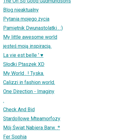
The Oh So Good Gudmundsons
Blog nieaktualny
Pytania mojego życia
Pamiętnik Dwunastolatki . :)
My little awesome world
jesteś moją inspiracją.
La vie est belle ' ♥
Słodki Ptaszek XD
My World . ! Tyska.
Calizzi in fashion world.
One Direction - Imaginy
.
Check And Bid
Stardollowe Mteamorfozy
Mój Świat Nabiera Barw. :*
Fer Sophia