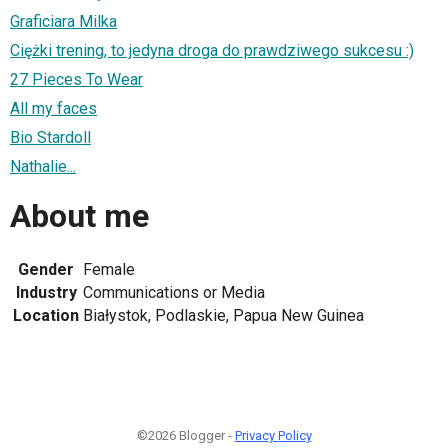
Graficiara Milka
Ciężki trening, to jedyna droga do prawdziwego sukcesu :)
27 Pieces To Wear
All my faces
Bio Stardoll
Nathalie...
About me
Gender
Female
Industry
Communications or Media
Location
Białystok, Podlaskie, Papua New Guinea
©2026 Blogger -
Privacy Policy