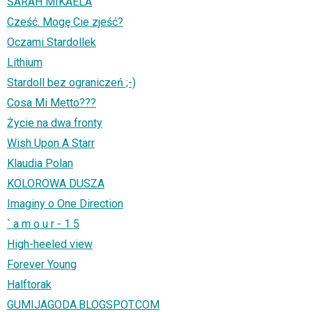
SARAH MIKAELA
Cześć. Mogę Cie zjeść?
Oczami Stardollek
Lithium
Stardoll bez ograniczeń ;-)
Cosa Mi Metto???
Życie na dwa fronty
Wish Upon A Starr
Klaudia Polan
KOLOROWA DUSZA
Imaginy o One Direction
` a m o u r - 1 5
High-heeled view
Forever Young
Halftorak
GUMIJAGODA.BLOGSPOT.COM