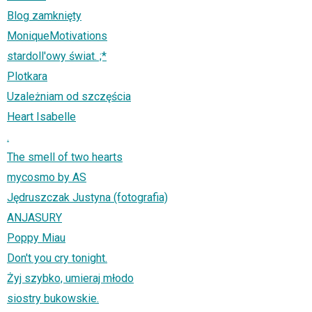
Blog zamknięty
MoniqueMotivations
stardoll'owy świat. ;*
Plotkara
Uzależniam od szczęścia
Heart Isabelle
.
The smell of two hearts
mycosmo by AS
Jędruszczak Justyna (fotografia)
ANJASURY
Poppy Miau
Don't you cry tonight.
Żyj szybko, umieraj młodo
siostry bukowskie.