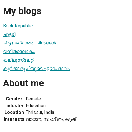
My blogs
Book Republic
ചൂട്ടഴി
ചിട്ടയില്ലാത്ത ചിന്തകള്‍
വനിതാലോകം
കല്ലുസ്ലേറ്റ്
കൂര്‍ക്ക: രുചിയുടെ ഏഴാം ഭാവം
About me
Gender
Female
Industry
Education
Location
Thrissur, India
Interests
വായന, സംഗീതം,കൃഷി