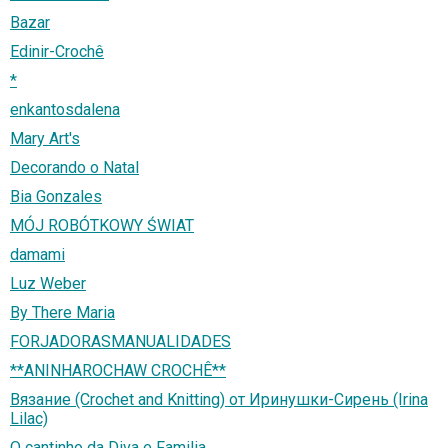
Bazar
Edinir-Crochê
*
enkantosdalena
Mary Art's
Decorando o Natal
Bia Gonzales
MÓJ ROBÓTKOWY ŚWIAT
damami
Luz Weber
By There Maria
FORJADORASMANUALIDADES
**ANINHAROCHAW CROCHÊ**
Вязание (Crochet and Knitting) от Иринушки-Сирень (Irina
Lilac)
O cantinho da Diva e Familia