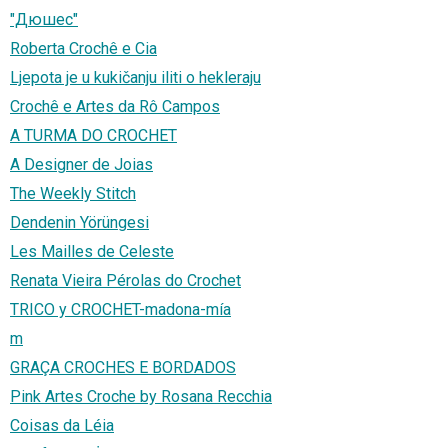
"Дюшес"
Roberta Crochê e Cia
Ljepota je u kukičanju iliti o hekleraju
Crochê e Artes da Rô Campos
A TURMA DO CROCHET
A Designer de Joias
The Weekly Stitch
Dendenin Yörüngesi
Les Mailles de Celeste
Renata Vieira Pérolas do Crochet
TRICO y CROCHET-madona-mía
m
GRAÇA CROCHES E BORDADOS
Pink Artes Croche by Rosana Recchia
Coisas da Léia