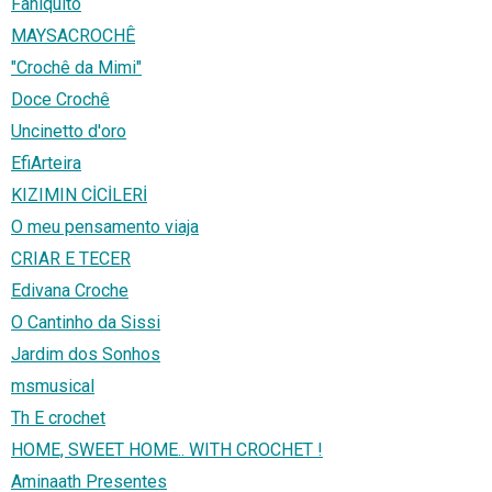
Faniquito
MAYSACROCHÊ
"Crochê da Mimi"
Doce Crochê
Uncinetto d'oro
EfiArteira
KIZIMIN CİCİLERİ
O meu pensamento viaja
CRIAR E TECER
Edivana Croche
O Cantinho da Sissi
Jardim dos Sonhos
msmusical
Th E crochet
HOME, SWEET HOME.. WITH CROCHET !
Aminaath Presentes