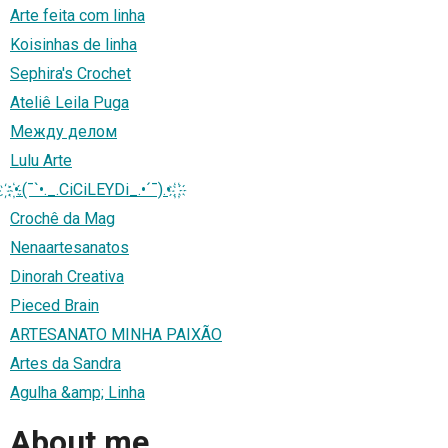
Arte feita com linha
Koisinhas de linha
Sephira's Crochet
Ateliê Leila Puga
Между делом
Lulu Arte
҉ ҉•.(¯`•._.CiCiLEYDi_.•´¯).• ҉ ҉
Crochê da Mag
Nenaartesanatos
Dinorah Creativa
Pieced Brain
ARTESANATO MINHA PAIXÃO
Artes da Sandra
Agulha &amp; Linha
About me