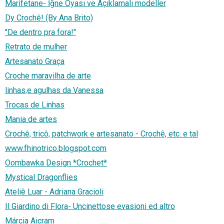
Marifetane- İğne Oyası ve Açıklamalı modeller
Dy Crochê! (By Ana Brito)
"De dentro pra fora!"
Retrato de mulher
Artesanato Graça
Croche maravilha de arte
linhas,e agulhas da Vanessa
Trocas de Linhas
Mania de artes
Crochê, tricô, patchwork e artesanato - Crochê, etc. e tal
www.fhinotrico.blogspot.com
Oombawka Design *Crochet*
Mystical Dragonflies
Ateliê Luar - Adriana Gracioli
Il Giardino di Flora- Uncinettose evasioni ed altro
Márcia Aicram