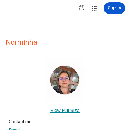

Sign in
Norminha
View Full Size
Contact me