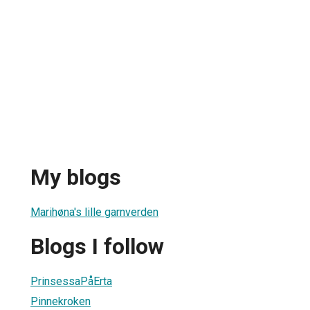
My blogs
Marihøna's lille garnverden
Blogs I follow
PrinsessaPåErta
Pinnekroken