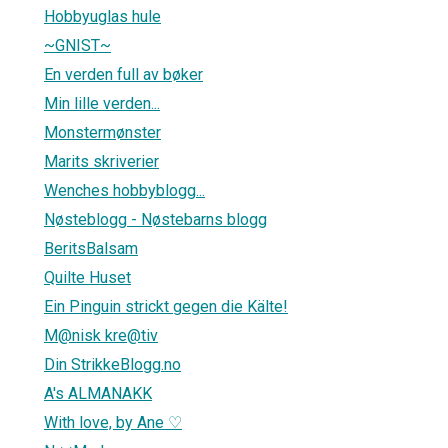
Hobbyuglas hule
~GNIST~
En verden full av bøker
Min lille verden...
Monstermønster
Marits skriverier
Wenches hobbyblogg...
Nøsteblogg - Nøstebarns blogg
BeritsBalsam
Quilte Huset
Ein Pinguin strickt gegen die Kälte!
M@nisk kre@tiv
Din StrikkeBlogg.no
A's ALMANAKK
With love, by Ane ♡