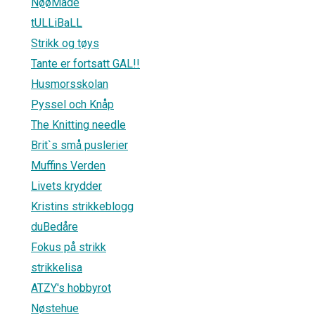
NøøMade
tULLiBaLL
Strikk og tøys
Tante er fortsatt GAL!!
Husmorsskolan
Pyssel och Knåp
The Knitting needle
Brit`s små puslerier
Muffins Verden
Livets krydder
Kristins strikkeblogg
duBedåre
Fokus på strikk
strikkelisa
ATZY's hobbyrot
Nøstehue