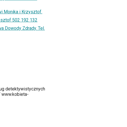
 Monika i Krzysztof.
ysztof 502 192 132
a Dowody Zdrady. Tel.
ug detektywistycznych
7 www.kobieta-