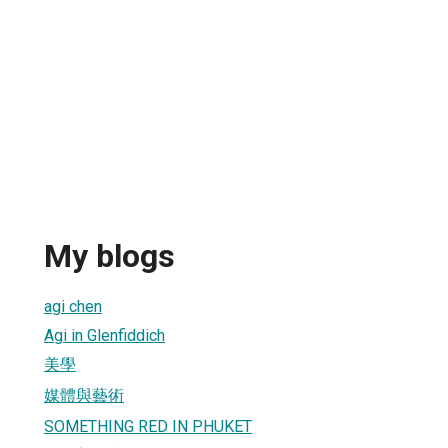
My blogs
agi chen
Agi in Glenfiddich
美學
媒體與藝術
SOMETHING RED IN PHUKET