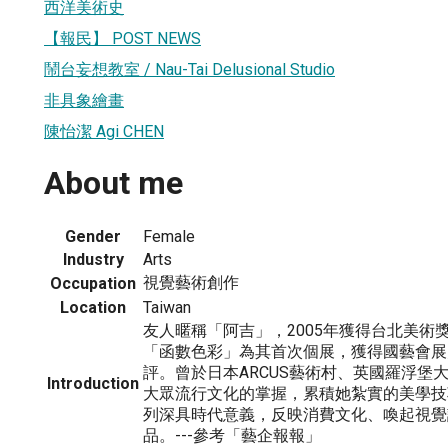
西洋美術史
【報民】 POST NEWS
鬧台妄想教室 / Nau-Tai Delusional Studio
非具象繪畫
陳怡潔 Agi CHEN
About me
Gender
Female
Industry
Arts
視覺藝術創作
Occupation
Location
Taiwan
友人暱稱「阿吉」，2005年獲得台北美術獎
「函數色彩」為其首次個展，獲得國藝會展
評。曾於日本ARCUS藝術村、英國羅浮堡
Introduction
大眾流行文化的掌握，累積她紮實的美學技
列深具時代意義，反映消費文化、喚起視覺
品。---參考「藝企報報」