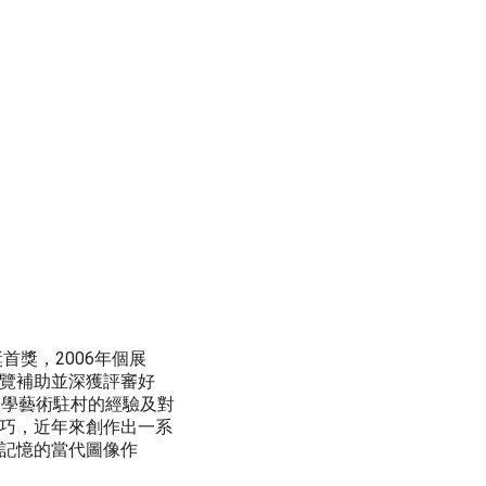
首獎，2006年個展
覽補助並深獲評審好
大學藝術駐村的經驗及對
巧，近年來創作出一系
記憶的當代圖像作