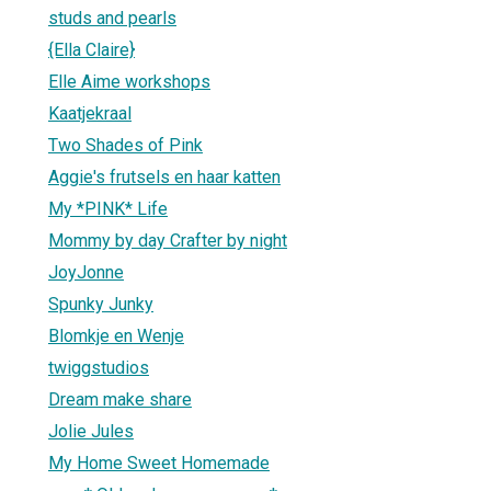
studs and pearls
{Ella Claire}
Elle Aime workshops
Kaatjekraal
Two Shades of Pink
Aggie's frutsels en haar katten
My *PINK* Life
Mommy by day Crafter by night
JoyJonne
Spunky Junky
Blomkje en Wenje
twiggstudios
Dream make share
Jolie Jules
My Home Sweet Homemade