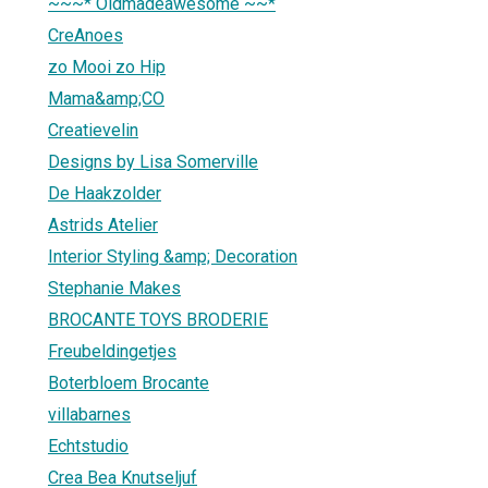
~~~* Oldmadeawesome ~~*
CreAnoes
zo Mooi zo Hip
Mama&amp;CO
Creatievelin
Designs by Lisa Somerville
De Haakzolder
Astrids Atelier
Interior Styling &amp; Decoration
Stephanie Makes
BROCANTE TOYS BRODERIE
Freubeldingetjes
Boterbloem Brocante
villabarnes
Echtstudio
Crea Bea Knutseljuf