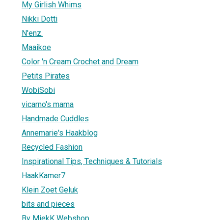
My Girlish Whims
Nikki Dotti
N'enz.
Maaikoe
Color 'n Cream Crochet and Dream
Petits Pirates
WobiSobi
vicarno's mama
Handmade Cuddles
Annemarie's Haakblog
Recycled Fashion
Inspirational Tips, Techniques & Tutorials
HaakKamer7
Klein Zoet Geluk
bits and pieces
By MiekK Webshop