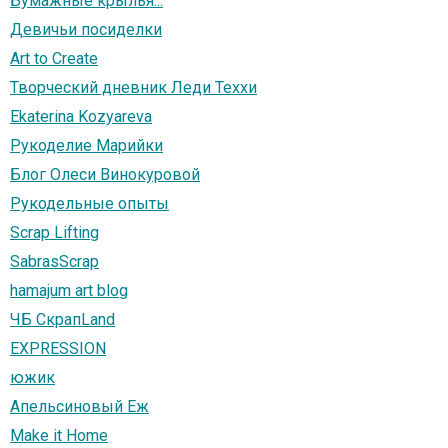
Бумажные крылья...
Девичьи посиделки
Art to Create
Творческий дневник Леди Теххи
Ekaterina Kozyareva
Рукоделие Марийки
Блог Олеси Винокуровой
Рукодельные опыты
Scrap Lifting
SabrasScrap
hamajum art blog
ЧБ СкрапLand
EXPRESSION
южик
Апельсиновый Еж
Make it Home