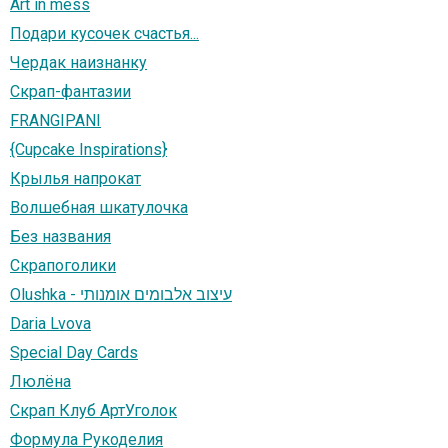
Art in mess
Подари кусочек счастья...
Чердак наизнанку
Скрап-фантазии
FRANGIPANI
{Cupcake Inspirations}
Крылья напрокат
Волшебная шкатулочка
Без названия
Скрапоголики
Olushka - עיצוב אלבומים אומנותי
Daria Lvova
Special Day Cards
Люлёна
Скрап Клуб АртУголок
Формула Рукоделия