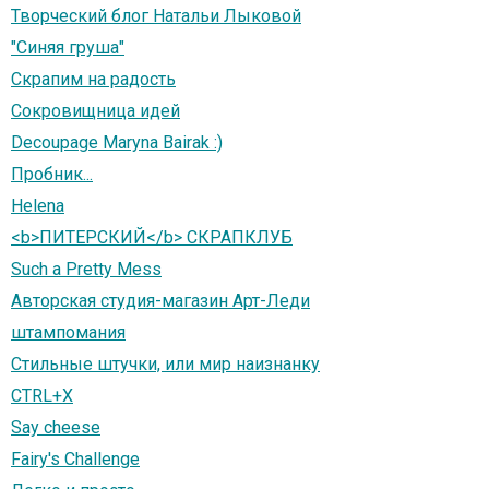
Творческий блог Натальи Лыковой
"Синяя груша"
Скрапим на радость
Сокровищница идей
Decoupage Maryna Bairak :)
Пробник...
Helena
<b>ПИТЕРСКИЙ</b> СКРАПКЛУБ
Such a Pretty Mess
Авторская студия-магазин Арт-Леди
штампомания
Стильные штучки, или мир наизнанку
CTRL+X
Say cheese
Fairy's Challenge