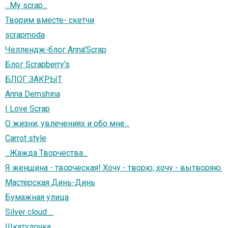
...My scrap...
Творим вместе- скетчи
scrapmoda
Челлендж-блог Anna'Scrap
Блог Scrapberry's
БЛОГ ЗАКРЫТ
Anna Demshina
I Love Scrap
О жизни, увлечениях и обо мне...
Carrot style
...Жажда Творчества...
Я женщина - творческая! Хочу - творю, хочу - вытворяю.
Мастерская Динь-Динь
Бумажная улица
Silver cloud ...
Шкатулочка