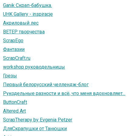
Ganik Скрап-бабушка.
UHK Gallery - inspiracje
Акриловый лес
ВЕТЕР творчества
ScrapEgo
Фантазии
ScrapCraft.ru
workshop руководельницы
Грезы
Первый белорусский челлендж-блог
Рукодельные разности и всё, что меня вдохновляет...
ButtonCraft
Altered Art
ScrapTherapy by Evgenia Petzer
ДляСкрапушки от Танюшки