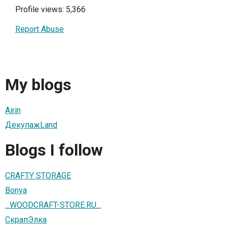
Profile views: 5,366
Report Abuse
My blogs
Airin
ДекупажLand
Blogs I follow
CRAFTY STORAGE
Bonya
...WOODCRAFT-STORE.RU...
СкрапЭлка