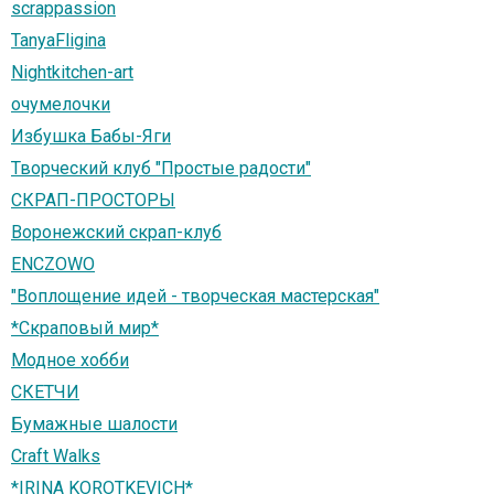
scrappassion
TanyaFligina
Nightkitchen-art
очумелочки
Избушка Бабы-Яги
Творческий клуб "Простые радости"
СКРАП-ПРОСТОРЫ
Воронежский скрап-клуб
ENCZOWO
"Воплощение идей - творческая мастерская"
*Скраповый мир*
Модное хобби
СКЕТЧИ
Бумажные шалости
Craft Walks
*IRINA KOROTKEVICH*