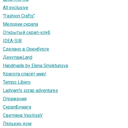
All exclusive
"Fashion Crafts"
Мелодии скрапа
Открытый скрап-клуб
IDEA-SIB
Сделано в Оренбурге
ДекупажLand
Handmade by Elena Smoktunova
Красота спасёт мир!
Tempo Libero
Ladyjam's scrap adventures
Отражения
СкрапБумага
Светлана VasilisaV
Лялькин дом