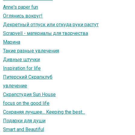
Anne's paper fun
Оглянись вокруг!
Декретный отпуск или откуда руки растут
Scrapvell - материалы для творчества
Марина
Такие разные увлечения
Дивные штучки
Inspiration for life
Питерский Скрапклуб
увлечение
Скрапстудия Sun House
focus on the good life
Сохраняя лучшее... Keeping the best...
Подарки для души
Smart and Beautiful