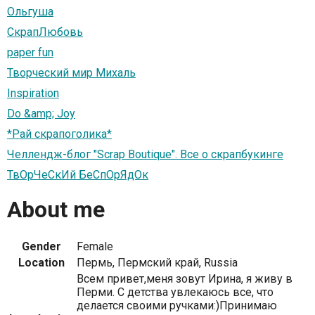
Ольгуша
СкрапЛюбовь
paper fun
Творческий мир Михаль
Inspiration
Do &amp; Joy
*Рай скрапоголика*
Челлендж-блог "Scrap Boutique". Все о скрапбукинге
ТвОрЧеСкИй БеСпОрЯдОк
About me
Gender
Female
Location
Пермь, Пермский край, Russia
Всем привет,меня зовут Ирина, я живу в
Перми. С детства увлекаюсь все, что
делается своими ручками:)Принимаю