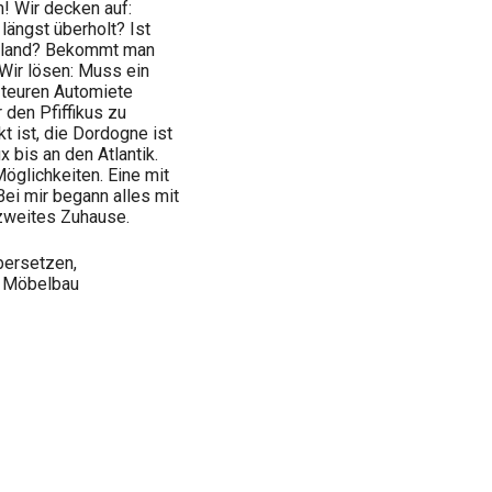
! Wir decken auf:
längst überholt? Ist
schland? Bekommt man
 Wir lösen: Muss ein
r teuren Automiete
 den Pfiffikus zu
t ist, die Dordogne ist
bis an den Atlantik.
öglichkeiten. Eine mit
ei mir begann alles mit
 zweites Zuhause.
bersetzen,
, Möbelbau