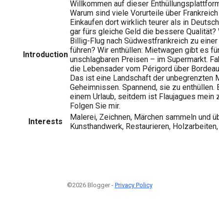
Willkommen auf dieser Enthüllungsplattform
Warum sind viele Vorurteile über Frankreich 
Einkaufen dort wirklich teurer als in Deut
gar fürs gleiche Geld die bessere Qualität?
Billig-Flug nach Südwestfrankreich zu eine
führen? Wir enthüllen: Mietwagen gibt es für
Introduction
unschlagbaren Preisen – im Supermarkt. Fak
die Lebensader vom Périgord über Bordeaux 
Das ist eine Landschaft der unbegrenzten M
Geheimnissen. Spannend, sie zu enthüllen. B
einem Urlaub, seitdem ist Flaujagues mein
Folgen Sie mir.
Malerei, Zeichnen, Märchen sammeln und ü
Interests
Kunsthandwerk, Restaurieren, Holzarbeiten
©2026 Blogger -
Privacy Policy