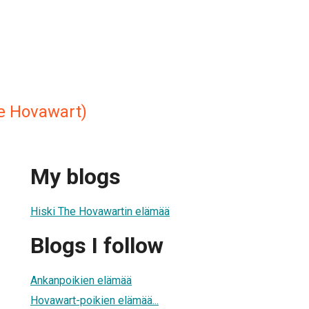
e Hovawart)
My blogs
Hiski The Hovawartin elämää
Blogs I follow
Ankanpoikien elämää
Hovawart-poikien elämää...