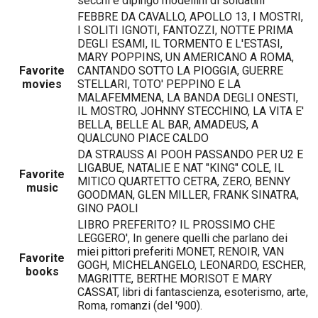
secchi e dipingo modellini di soldatini
FEBBRE DA CAVALLO, APOLLO 13, I MOSTRI,
I SOLITI IGNOTI, FANTOZZI, NOTTE PRIMA
DEGLI ESAMI, IL TORMENTO E L'ESTASI,
MARY POPPINS, UN AMERICANO A ROMA,
Favorite
CANTANDO SOTTO LA PIOGGIA, GUERRE
movies
STELLARI, TOTO' PEPPINO E LA
MALAFEMMENA, LA BANDA DEGLI ONESTI,
IL MOSTRO, JOHNNY STECCHINO, LA VITA E'
BELLA, BELLE AL BAR, AMADEUS, A
QUALCUNO PIACE CALDO
DA STRAUSS AI POOH PASSANDO PER U2 E
LIGABUE, NATALIE E NAT "KING" COLE, IL
Favorite
MITICO QUARTETTO CETRA, ZERO, BENNY
music
GOODMAN, GLEN MILLER, FRANK SINATRA,
GINO PAOLI
LIBRO PREFERITO? IL PROSSIMO CHE
LEGGERO', In genere quelli che parlano dei
miei pittori preferiti MONET, RENOIR, VAN
Favorite
GOGH, MICHELANGELO, LEONARDO, ESCHER,
books
MAGRITTE, BERTHE MORISOT E MARY
CASSAT, libri di fantascienza, esoterismo, arte,
Roma, romanzi (del '900).