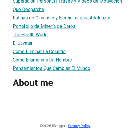
Superacion Personal | Frases y Videos de Motivacion
Qué Desparche
Rutinas de Gimnasio y Ejercicios para Adelgazar
Portafolio de Minería de Datos
The Health World
El Javatar
Como Eliminar La Celulitis
Como Enamorar a Un Hombre
Pensamientos Que Cambian El Mundo
About me
©2026 Blogger -
Privacy Policy