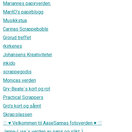
Mariannes papirverden.
MaritO's papirblogg
Musikkstua
Carinas Scrappeboble
Grorud treffet
rkirkenes
Johansens Kreativiteter
inkido
scrappegodis
Monicas verden
Gry-Beate`s kort og rot
Practical Scrappers
Gro's kort og sånnt
Skrap:plassen
♡ ♥ Velkommen til AaseSannas fotoverden ♥ ♡
Janne-Lise`s verden av papir og slikt :)