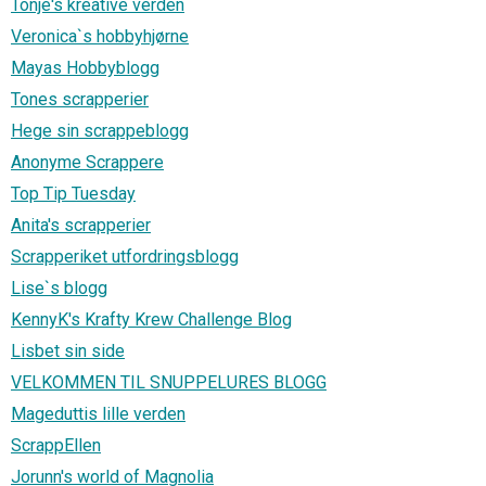
Tonje's kreative verden
Veronica`s hobbyhjørne
Mayas Hobbyblogg
Tones scrapperier
Hege sin scrappeblogg
Anonyme Scrappere
Top Tip Tuesday
Anita's scrapperier
Scrapperiket utfordringsblogg
Lise`s blogg
KennyK's Krafty Krew Challenge Blog
Lisbet sin side
VELKOMMEN TIL SNUPPELURES BLOGG
Mageduttis lille verden
ScrappEllen
Jorunn's world of Magnolia