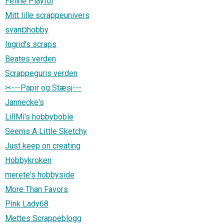
Feline Playful
Mitt lille scrappeunivers
svan¤hobby
Ingrid's scraps
Beates verden
Scrappeguris verden
✂---Papir og Stæsj---
Jannecke's
LillMi's hobbyboble
Seems A Little Sketchy
Just keep on creating
Hobbykroken
merete's hobbyside
More Than Favors
Pink Lady68
Mettes Scrappeblogg