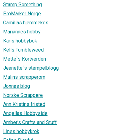
Stamp Something
ProMarker Norge
Camillas hjemmekos
Mariannes hobby
Karis hobbybok
Kells Tumbleweed
Mette`s Kortverden
Jeanette´s stempelblogg
Malins scrapperom
Jonnas blog
Norske Scrappere
Ann Kristins fristed
Angellas Hobbyside
Amber's Crafts and Stuff
Lines hobbykrok