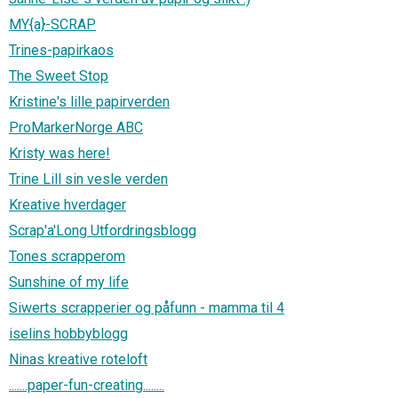
MY{a}-SCRAP
Trines-papirkaos
The Sweet Stop
Kristine's lille papirverden
ProMarkerNorge ABC
Kristy was here!
Trine Lill sin vesle verden
Kreative hverdager
Scrap'a'Long Utfordringsblogg
Tones scrapperom
Sunshine of my life
Siwerts scrapperier og påfunn - mamma til 4
iselins hobbyblogg
Ninas kreative roteloft
.......paper-fun-creating........