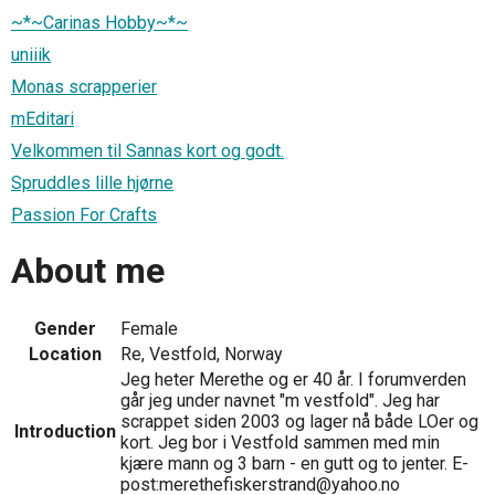
~*~Carinas Hobby~*~
uniiik
Monas scrapperier
mEditari
Velkommen til Sannas kort og godt.
Spruddles lille hjørne
Passion For Crafts
About me
Gender
Female
Location
Re, Vestfold, Norway
Jeg heter Merethe og er 40 år. I forumverden
går jeg under navnet "m vestfold". Jeg har
scrappet siden 2003 og lager nå både LOer og
Introduction
kort. Jeg bor i Vestfold sammen med min
kjære mann og 3 barn - en gutt og to jenter. E-
post:merethefiskerstrand@yahoo.no