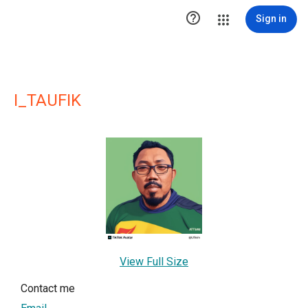

Sign in
I_TAUFIK
View Full Size
Contact me