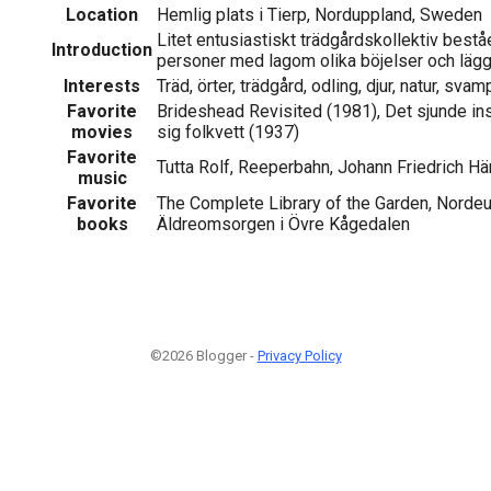
Location
Hemlig plats i Tierp, Norduppland, Sweden
Litet entusiastiskt trädgårdskollektiv bes
Introduction
personer med lagom olika böjelser och lägg
Interests
Träd, örter, trädgård, odling, djur, natur, svam
Favorite
Brideshead Revisited (1981), Det sjunde ins
movies
sig folkvett (1937)
Favorite
Tutta Rolf, Reeperbahn, Johann Friedrich Hä
music
Favorite
The Complete Library of the Garden, Nordeu
books
Äldreomsorgen i Övre Kågedalen
©2026 Blogger -
Privacy Policy