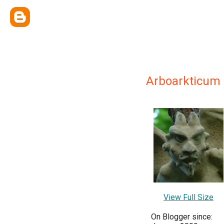
Arboarkticum
View Full Size
On Blogger since: