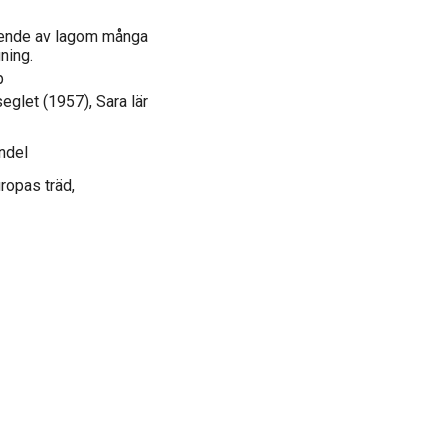
tående av lagom många
ning.
p
eglet (1957), Sara lär
ndel
ropas träd,