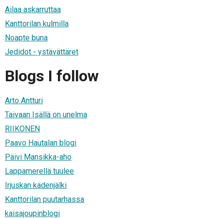
Ailaa askarruttaa
Kanttorilan kulmilla
Noapte buna
Jedidot - ystävättäret
Blogs I follow
Arto Antturi
Taivaan Isällä on unelma
RIIKONEN
Paavo Hautalan blogi
Päivi Mansikka-aho
Lappamerellä tuulee
Irjuskan kädenjälki
Kanttorilan puutarhassa
kaisajoupinblogi