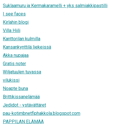
Suklaamuru ja Kermakaramelli + yks salmiakkipastilli
I see faces
Kirlahin blogi
Villa Hiili
Kanttorilan kulmilla
Kansankynttilä liekeissä
Akka nupajaa
Gratis noter
Wiljatuulen tuvassa
vilukissi
Noapte buna
Brittikissanelämää
Jedidot - ystävättäret
pau-kotimbnetfiphakkola.blogspot.com
PAPPILAN ELÄMÄÄ