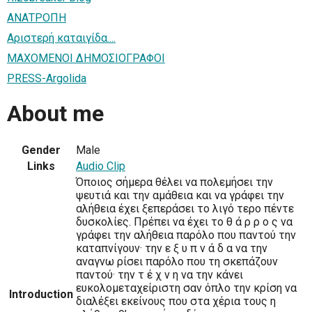
ΑΝΑΤΡΟΠΗ
Αριστερή καταιγίδα....
ΜΑΧΟΜΕΝΟΙ ΔΗΜΟΣΙΟΓΡΑΦΟΙ
PRESS-Argolida
About me
Gender
Male
Links
Audio Clip
Όποιος σήµερα θέλει να πολεµήσει την
ψευτιά και την αµάθεια και να γράφει την
αλήθεια έχει ξεπεράσει το λιγό τερο πέντε
δυσκολίες. Πρέπει να έχει το θ ά ρ ρ ο ς να
γράφει την αλήθεια παρόλο που παντού την
καταπνίγουν· την ε ξ υ π ν ά δ α να την
αναγνω ρίσει παρόλο που τη σκεπάζουν
παντού· την τ έ χ ν η να την κάνει
ευκολοµεταχείριστη σαν όπλο την κρίση να
Introduction
διαλέξει εκείνους που στα χέρια τους η