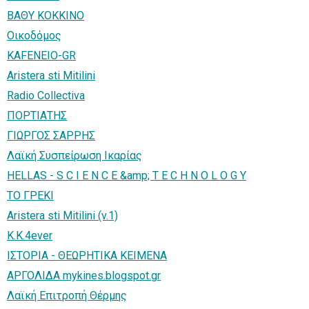
ΒΑΘΥ ΚΟΚΚΙΝΟ
Οικοδόμος
KAFENEIO-GR
Aristera sti Mitilini
Radio Collectiva
ΠΟΡΤΙΑΤΗΣ
ΓΙΩΡΓΟΣ ΣΑΡΡΗΣ
Λαϊκή Συσπείρωση Ικαρίας
HELLAS - S C I E N C E &amp; T E C H N O L O G Y
ΤΟ ΓΡΕΚΙ
Aristera sti Mitilini (v.1)
K.K.4ever
ΙΣΤΟΡΙΑ - ΘΕΩΡΗΤΙΚΑ ΚΕΙΜΕΝΑ
ΑΡΓΟΛΙΔΑ mykines.blogspot.gr
Λαϊκή Επιτροπή Θέρμης