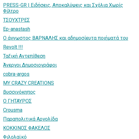
PRESS-GR | Ειδήσεις, Αποκαλύψεις και Σχόλια Χωρίς
Φίλτρο
ΤΣΟΥΧΤΡΕΣ
Ep-anastash
Ο άγνωστος ΒΑΡΝΑΛΗΣ και αδημοσίευτα ποιήματά του
Revolt !!!
Ταξική Αντεπίθεση
Άνεργοι Δημοσιογράφοι
cobra-argos
MY CRAZY CREATIONS
βυσσινόκηπος
Ο ΓΗΤΑΥΡΟΣ
Crousma
Παραπολιτικά Αργολίδα
KOKKINOΣ ΦΑΚΕΛΟΣ
Φιλολαϊκό