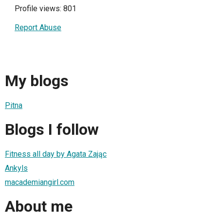
Profile views: 801
Report Abuse
My blogs
Pitna
Blogs I follow
Fitness all day by Agata Zając
Ankyls
macademiangirl.com
About me