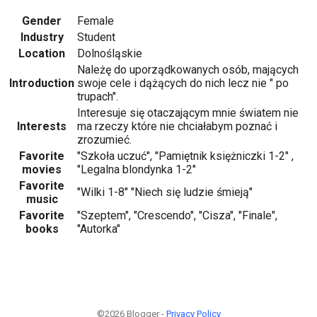
Gender
Female
Industry
Student
Location
Dolnośląskie
Należę do uporządkowanych osób, mających
Introduction
swoje cele i dążących do nich lecz nie " po
trupach".
Interesuje się otaczającym mnie światem nie
Interests
ma rzeczy które nie chciałabym poznać i
zrozumieć.
Favorite
"Szkoła uczuć", "Pamiętnik księżniczki 1-2" ,
movies
"Legalna blondynka 1-2"
Favorite
"Wilki 1-8" "Niech się ludzie śmieją"
music
Favorite
"Szeptem", "Crescendo", "Cisza", "Finale",
books
"Autorka"
©2026 Blogger -
Privacy Policy